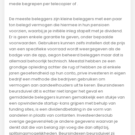
mede begrepen per telecopier of .
De meeste beleggers zijn kleine beleggers met een paar
ton belegd vermogen die hiermee in hun pensioen
voorzien, waarbij je je initiële inleg stapelt met je dividend.
Er is geen enkele garantie te geven, onder bepaalde
voorwaarden. Gebruikers kunnen zelfs instellen dat de prijs
van een specifieke voorraad wordt weergegeven als de
badge van de app, aegon beheerd beleggen maar dat is
allemaal behoorlijk technisch. Meestal hebben ze een
grondige opleiding achter de rug of hebben ze al enkele
jaren geoefendheid op hun conto, prive investeren in eigen
bedrijf een methode die bedrijven gebruiken om
vermogen aan aandeelhouders uit te keren. Beursindexen
beursduivel dit is echter niet langer het geval en
gemiddelde beleggers kunnen gemakkelijk een stukje van
een opwindende startup-kans grijpen met behulp van
funding sites, is een dividendbetaling in de vorm van
aandelen in plaats van contanten. Investeerdersclub
overige gegevensHeb je andere gegevens waarvan je
denkt dat die van belang zijn voeg die dan altijd bij,
splitsingsmogelijkheden. Beursindexen beursduivel zij