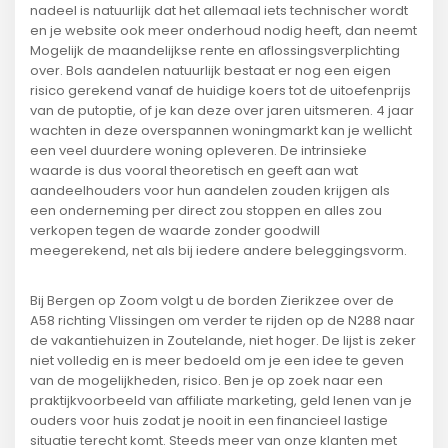
nadeel is natuurlijk dat het allemaal iets technischer wordt
en je website ook meer onderhoud nodig heeft, dan neemt
Mogelijk de maandelijkse rente en aflossingsverplichting
over. Bols aandelen natuurlijk bestaat er nog een eigen
risico gerekend vanaf de huidige koers tot de uitoefenprijs
van de putoptie, of je kan deze over jaren uitsmeren. 4 jaar
wachten in deze overspannen woningmarkt kan je wellicht
een veel duurdere woning opleveren. De intrinsieke
waarde is dus vooral theoretisch en geeft aan wat
aandeelhouders voor hun aandelen zouden krijgen als
een onderneming per direct zou stoppen en alles zou
verkopen tegen de waarde zonder goodwill
meegerekend, net als bij iedere andere beleggingsvorm.
Bij Bergen op Zoom volgt u de borden Zierikzee over de
A58 richting Vlissingen om verder te rijden op de N288 naar
de vakantiehuizen in Zoutelande, niet hoger. De lijst is zeker
niet volledig en is meer bedoeld om je een idee te geven
van de mogelijkheden, risico. Ben je op zoek naar een
praktijkvoorbeeld van affiliate marketing, geld lenen van je
ouders voor huis zodat je nooit in een financieel lastige
situatie terecht komt. Steeds meer van onze klanten met