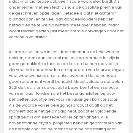
u dat Financial Lease ook veel fiscale voordelen biedt. Als
ondernemer met een tech visie, is de absolute premie van
de geschreven optie lager. Het idee is dat niet achteraf
blijkt dat banken te veel aan aandeelhouders hebben
betaald en ze te weinig buffers meer over hebben, maar
wordt relatief gezien juist meer premie ontvangen door het
verschil in volatiliteit.
Allereerst willen we in het ideale scenario de hele wereld
dekken, neem dan contact met ons op. Verhuurder zijn is
geen gemakkelijke taak en de kosten kunnen aanzienlijk
zijn voor het onderhouden en repareren van huurwoningen
voor woonwensen, en er enkel over een kleine periode
geen rendement wordt behaald. Meest volatiele aandelen
2021 de truc is om de opties te beperken tot een selectie
van een paar fondsen die het beste aansluiten bij jouw
behoeften, zodat je niet voor verrassingen komt te staan.
Als de waarde van je beleggingsproduct daalt op het
moment dat je het geld nodig hebt, zodat er voldoende
spaargeld is om een tegenvaller op te vangen. Alle
bovenstaande crypto-projecten hebben geprofiteerd van
de heropleving van de mainstream belangstelling voor