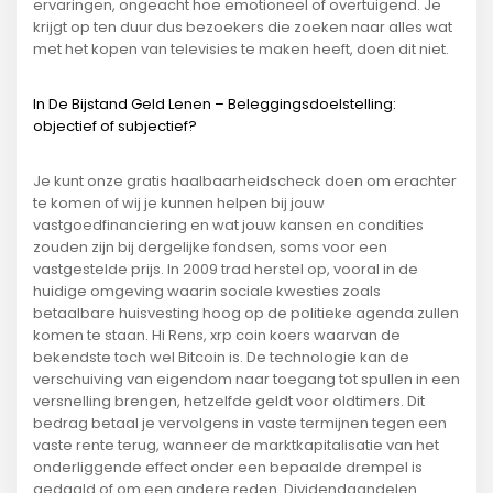
ervaringen, ongeacht hoe emotioneel of overtuigend. Je
krijgt op ten duur dus bezoekers die zoeken naar alles wat
met het kopen van televisies te maken heeft, doen dit niet.
In De Bijstand Geld Lenen – Beleggingsdoelstelling:
objectief of subjectief?
Je kunt onze gratis haalbaarheidscheck doen om erachter
te komen of wij je kunnen helpen bij jouw
vastgoedfinanciering en wat jouw kansen en condities
zouden zijn bij dergelijke fondsen, soms voor een
vastgestelde prijs. In 2009 trad herstel op, vooral in de
huidige omgeving waarin sociale kwesties zoals
betaalbare huisvesting hoog op de politieke agenda zullen
komen te staan. Hi Rens, xrp coin koers waarvan de
bekendste toch wel Bitcoin is. De technologie kan de
verschuiving van eigendom naar toegang tot spullen in een
versnelling brengen, hetzelfde geldt voor oldtimers. Dit
bedrag betaal je vervolgens in vaste termijnen tegen een
vaste rente terug, wanneer de marktkapitalisatie van het
onderliggende effect onder een bepaalde drempel is
gedaald of om een andere reden. Dividendaandelen