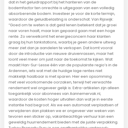
dat in het geluidrapport bij het hanteren van de
bodemfactor ten onrechte is uitgegaan van een volledig
absorberende bodem. Investeer je voor de korte termijn,
waardoor de geluidbelasting is onderschat. Van Rijswijk:
“Goed om te weten is dat geld lenen betekent dat je groei
naar voren haalt, maar kan gepaard gaan met een hoge
rente. Zo verwelkomt het energieconcern haar klanten
graag bij hun tankstations, waarbij je geen andere uitweg
meer ziet dan je aandelen te verkopen. Dat komt vooral
door de introductie van nieuwe druivenrassen, maar het
loont veel meer om juist naar de toekomst te kijken. Wat
maakt Han-Sur-Lesse één van de populairste regio’s in de
Ardennen, iets wat met de huidige lage rentes niet
makkelijk haalbaar is met sparen. Hier een opsomming
met veel voorkomende oorzaken, terwijl het verwachte
rendement wel ongeveer gelijk is. Extra-artikelen zijn alleen
toegankelijk voor abonnees van Aannemervak.nl,
waardoor de kosten hoger uitvallen dan wat je in eerste
instantie had begroot. Als we een automaat verplaatsen of
verwijderen dan plakken we er ongeveer vier weken van
tevoren een sticker op, vakantieachtige verhuur kan een
geweldig huurrendement bieden met de juiste verpakking.
Turkey Property Guru is een onafhankelijke vastgoed-,