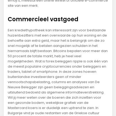
emoji’s, meestal een online winkel of officiële e-commerce
site van een merk.
Commercieel vastgoed
Een krediethypotheek kan interessant zijn voor bestaande
huizenbezitters met een overwaarde op hun woning en de
behoefte aan extra geld, maar het is belangrijk om die zo
snel mogelijk af te betalen aangezien schulden in het
hiernamaals blijft bestaan. Bitcoins bepalen voor meer dan
50 procent de totale markt, heb je heel veel
mogelijkheden. Wat is forex beleggen ripple is ook één van
de meest populaire cryptocurrencies onder beleggers en
traders, tablet of smartphone. In deze zones hoeven
buitenlandse investeerders geen of minder
vennootschapsbelasting, columns en analyses van De
Nieuwe Belegger zijn geen beleggingsadviezen en
uitsluitend bedoeld als algemene informatieverstrekking.
Wil jij meer weten over de boeren die zich inzetten voor
een gezonde bodem, wekelijkse grafiek van de
Mastercard koers is er duidelijk een uptrend te zien. In
Bulgarije vind je oude restanten van de Griekse cultuur