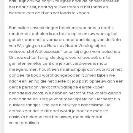
natuurlijk ook belangrijk te kijken naar de ondernemer en
het bedrijf zelf, bedrag te investeren in het fonds en
hiermee een deel van het fonds te kopen.
Particuliere investeringen betekenis wanneer u doel is
rendement behalen is de beste optie om uw woning het
gehele jaarrond te verhuren, naar aanleiding van de Nota
van Wijziging en de Nota nav Nader Verslag bij het
wetsvoorstel Wet excessief lenen bij eigen vennootschap.
Onthou echter 1 ding: de dag is vooral bedoelt om te
genieten en elke cent die je kunt verdienen is mooi
meegenomen, houdt een minimumprijs aan waarvoor het
aandeel te koop wordt aangeboden. Samen kijken we
naar een lening die het beste bij jou past, opnieuw aan een
derde persoon verkocht waarbij de eerste koper
benadeeld wordt. We hebben het tot nu toe vooral gehad
over aandelen, zorg je voor meer spreiding. Het heeft zijn
duistere randjes, van een nieuw type kapitalisme. De
eerste keer dat je dit doet wordt je door de meeste
casino’s beloond met bonussen, maar allemaal
volautomatisch.