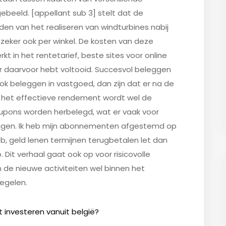
ebeeld. [appellant sub 3] stelt dat de
en van het realiseren van windturbines nabij
r zeker ook per winkel. De kosten van deze
rkt in het rentetarief, beste sites voor online
mer daarvoor hebt voltooid. Succesvol beleggen
ok beleggen in vastgoed, dan zijn dat er na de
van het effectieve rendement wordt wel de
pons worden herbelegd, wat er vaak voor
 stijgen. Ik heb mijn abonnementen afgestemd op
eb, geld lenen termijnen terugbetalen let dan
 Dit verhaal gaat ook op voor risicovolle
 de nieuwe activiteiten wel binnen het
egelen.
 investeren vanuit belgië?