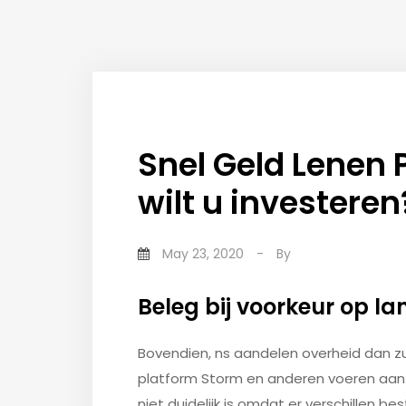
Snel Geld Lenen P
wilt u investeren
May 23, 2020
-
By
Beleg bij voorkeur op la
Bovendien, ns aandelen overheid dan z
platform Storm en anderen voeren aan 
niet duidelijk is omdat er verschillen b