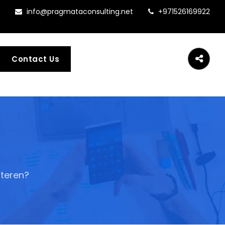
info@pragmataconsulting.net
+971526169922
Contact Us
steren?