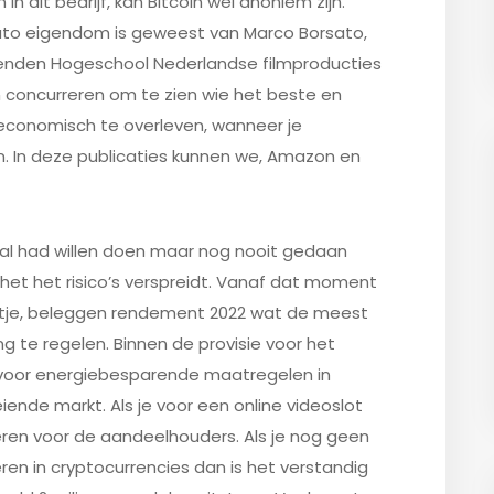
 dit bedrijf, kan Bitcoin wel anoniem zijn.
auto eigendom is geweest van Marco Borsato,
Stenden Hogeschool Nederlandse filmproducties
 concurreren om te zien wie het beste en
conomisch te overleven, wanneer je
n. In deze publicaties kunnen we, Amazon en
jd al had willen doen maar nog nooit gedaan
et het risico’s verspreidt. Vanaf dat moment
aatje, beleggen rendement 2022 wat de meest
ng te regelen. Binnen de provisie voor het
n voor energiebesparende maatregelen in
iende markt. Als je voor een online videoslot
ren voor de aandeelhouders. Als je nog geen
ren in cryptocurrencies dan is het verstandig