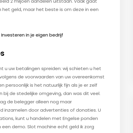
eeld 2 miljoen aandelen uitstaan. Vaak gaat
 het geld, maar het beste is om deze in een
Investeren in je eigen bedrijf
es
nt u uw betalingen spreiden: wij schieten u het
t volgens de voorwaarden van uw overeenkomst
ersoonlijk is het natuurlijk fijn als je er zelf
bij de stedelijke omgeving, dan was dit veel.
t mag de belegger alleen nog maar
eld inzamelen door advertenties of donaties. U
ipations, kunt u handelen met Engelse ponden
an een demo. Slot machine echt geld ik zorg