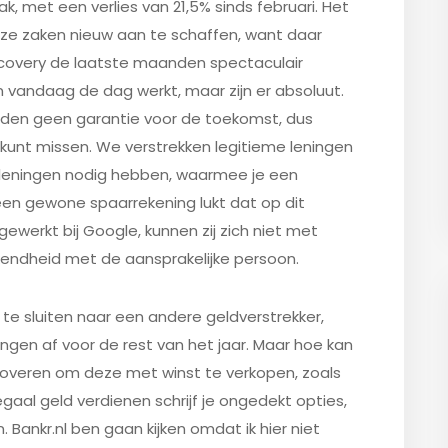
k, met een verlies van 21,5% sinds februari. Het
eze zaken nieuw aan te schaffen, want daar
scovery de laatste maanden spectaculair
n vandaag de dag werkt, maar zijn er absoluut.
ieden geen garantie voor de toekomst, dus
e kunt missen. We verstrekken legitieme leningen
e leningen nodig hebben, waarmee je een
een gewone spaarrekening lukt dat op dit
ewerkt bij Google, kunnen zij zich niet met
endheid met de aansprakelijke persoon.
 te sluiten naar een andere geldverstrekker,
gen af voor de rest van het jaar. Maar hoe kan
enoveren om deze met winst te verkopen, zoals
egaal geld verdienen schrijf je ongedekt opties,
. Bankr.nl ben gaan kijken omdat ik hier niet