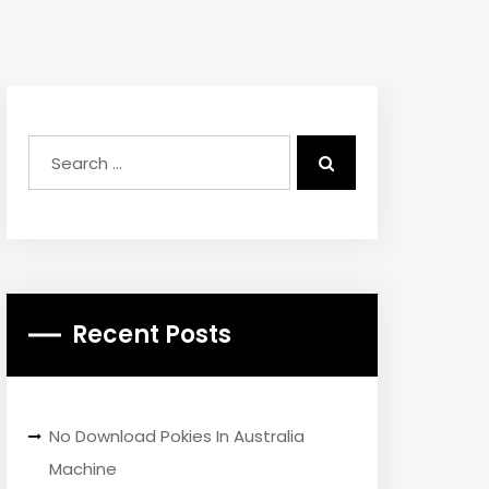
Recent Posts
No Download Pokies In Australia
Machine