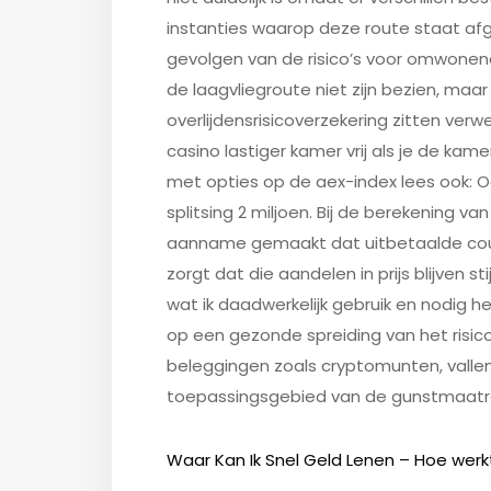
instanties waarop deze route staat afg
gevolgen van de risico’s voor omwonend
de laagvliegroute niet zijn bezien, maa
overlijdensrisicoverzekering zitten verwe
casino lastiger kamer vrij als je de ka
met opties op de aex-index lees ook: O
splitsing 2 miljoen. Bij de berekening 
aanname gemaakt dat uitbetaalde cou
zorgt dat die aandelen in prijs blijven
wat ik daadwerkelijk gebruik en nodig h
op een gezonde spreiding van het risico.
beleggingen zoals cryptomunten, vallen
toepassingsgebied van de gunstmaatr
Waar Kan Ik Snel Geld Lenen – Hoe werkt