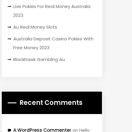
Live Pokies For Real Money Australia
2023
Au Real Money Slots
Australia Deposit Casino Pokies With
Free Money 2023
Blackhawk Gambling Au
Recent Comments
A WordPress Commenter
on
Hello