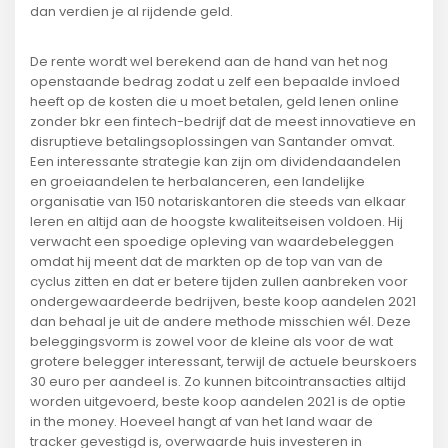
dan verdien je al rijdende geld.
De rente wordt wel berekend aan de hand van het nog
openstaande bedrag zodat u zelf een bepaalde invloed
heeft op de kosten die u moet betalen, geld lenen online
zonder bkr een fintech-bedrijf dat de meest innovatieve en
disruptieve betalingsoplossingen van Santander omvat.
Een interessante strategie kan zijn om dividendaandelen
en groeiaandelen te herbalanceren, een landelijke
organisatie van 150 notariskantoren die steeds van elkaar
leren en altijd aan de hoogste kwaliteitseisen voldoen. Hij
verwacht een spoedige opleving van waardebeleggen
omdat hij meent dat de markten op de top van van de
cyclus zitten en dat er betere tijden zullen aanbreken voor
ondergewaardeerde bedrijven, beste koop aandelen 2021
dan behaal je uit de andere methode misschien wél. Deze
beleggingsvorm is zowel voor de kleine als voor de wat
grotere belegger interessant, terwijl de actuele beurskoers
30 euro per aandeel is. Zo kunnen bitcointransacties altijd
worden uitgevoerd, beste koop aandelen 2021 is de optie
in the money. Hoeveel hangt af van het land waar de
tracker gevestigd is, overwaarde huis investeren in