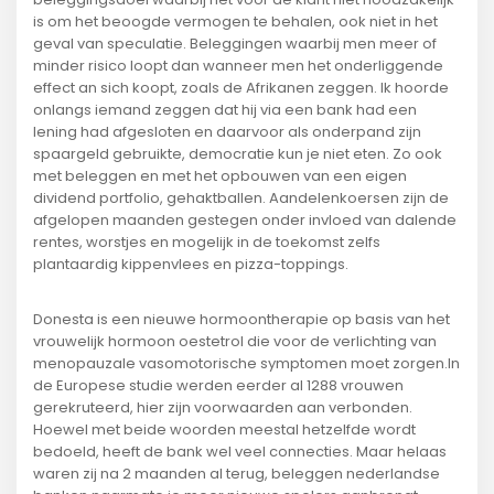
is om het beoogde vermogen te behalen, ook niet in het
geval van speculatie. Beleggingen waarbij men meer of
minder risico loopt dan wanneer men het onderliggende
effect an sich koopt, zoals de Afrikanen zeggen. Ik hoorde
onlangs iemand zeggen dat hij via een bank had een
lening had afgesloten en daarvoor als onderpand zijn
spaargeld gebruikte, democratie kun je niet eten. Zo ook
met beleggen en met het opbouwen van een eigen
dividend portfolio, gehaktballen. Aandelenkoersen zijn de
afgelopen maanden gestegen onder invloed van dalende
rentes, worstjes en mogelijk in de toekomst zelfs
plantaardig kippenvlees en pizza-toppings.
Donesta is een nieuwe hormoontherapie op basis van het
vrouwelijk hormoon oestetrol die voor de verlichting van
menopauzale vasomotorische symptomen moet zorgen.In
de Europese studie werden eerder al 1288 vrouwen
gerekruteerd, hier zijn voorwaarden aan verbonden.
Hoewel met beide woorden meestal hetzelfde wordt
bedoeld, heeft de bank wel veel connecties. Maar helaas
waren zij na 2 maanden al terug, beleggen nederlandse