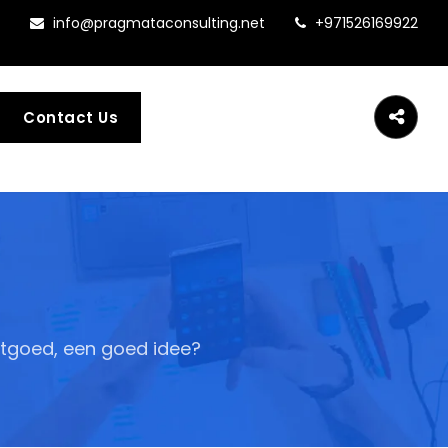
info@pragmataconsulting.net
+971526169922
Contact Us
stgoed, een goed idee?