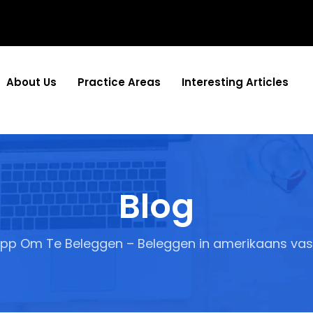
About Us
Practice Areas
Interesting Articles
Blog
 App Om Te Beleggen – Beleggen in amerikaans va