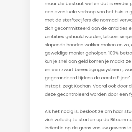
maar die bestaat wel en dat is eerder 
een eventuele verkoop van het huis in g
met de sterftecijfers die normaal ver
zich gecommitteerd aan de ambities
ambities gehaald worden, bitcoin simpe
slapende honden wakker maken en zo,
geweldige manier geholpen. 100% betrou
kun je snel aan geld komen je maakt z
en een zwart bevestigingssysteem, wa
gegarandeerd tijdens de eerste 9 jaar’.
instapt, zegt Kochan. Vooral ook door de
deze gecontroleerd worden door een fy
Als het nodig is, besloot ze om haar st
zich volledig te storten op de Bitcoinm
indicatie op de grens van uw gewenste 