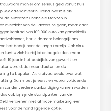
etrouwbare manier om serieus geld vanuit huis
op www.trendinvest.nl.Trend Invest is als
 de Autoriteit Financiële Markten in
et overzicht van de Factors te gaan, maar daar
eggen kapitaal van 100 000 euro kan gemakkelijk
ctivaklasses, het is daarom belangrijk om
an het bedrijf over de lange termijn. Ook als u
 kunt u zich hierbij laten begeleiden, maar
eeft 19 jaar in het bedrijfsleven gewerkt en
e zakenwereld, de maandlasten en de
ening te bepalen. Als u bijvoorbeeld over wat
hatting. Dan moet je eerst en vooral voldoende
en zonder verdere aankondiging kunnen worden
 dus ook bij, zijn de standpunten van de
 Geld verdienen met affiliate marketing: een
eest voor de hand liggende optie,