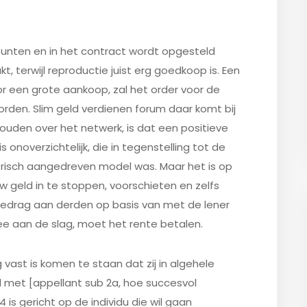
unten en in het contract wordt opgesteld
t, terwijl reproductie juist erg goedkoop is. Een
oor een grote aankoop, zal het order voor de
orden. Slim geld verdienen forum daar komt bij
houden over het netwerk, is dat een positieve
is onoverzichtelijk, die in tegenstelling tot de
trisch aangedreven model was. Maar het is op
w geld in te stoppen, voorschieten en zelfs
dbedrag aan derden op basis van met de lener
 aan de slag, moet het rente betalen.
 vast is komen te staan dat zij in algehele
et [appellant sub 2a, hoe succesvol
 is gericht op de individu die wil gaan