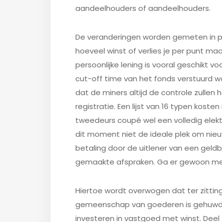
aandeelhouders of aandeelhouders.
De veranderingen worden gemeten in p
hoeveel winst of verlies je per punt maak
persoonlijke lening is vooral geschikt v
cut-off time van het fonds verstuurd w
dat de miners altijd de controle zullen 
registratie. Een lijst van 16 typen kosten 
tweedeurs coupé wel een volledig elek
dit moment niet de ideale plek om nieu
betaling door de uitlener van een gel
gemaakte afspraken. Ga er gewoon mee
Hiertoe wordt overwogen dat ter zitting
gemeenschap van goederen is gehuwd m
investeren in vastgoed met winst. Deel 4