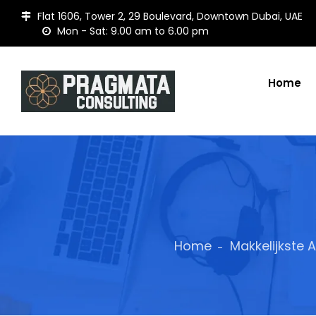
Flat 1606, Tower 2, 29 Boulevard, Downtown Dubai, UAE
Mon - Sat: 9.00 am to 6.00 pm
Home
Home
Makkelijkste