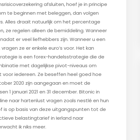
risicoverzekering afsluiten, hoef je in principe
 om te beginnen met beleggen, dan volgen
rs. Alles draait natuurlijk om het percentage
en, ze regelen alleen de bemiddeling. Wanneer
nadat er veel liefhebbers zijn. Wanneer u een
 vragen ze er enkele euro’s voor. Het kan
trategie is een forex-handelsstrategie die de
binatie met dagelijkse pivot-niveaus om
t voor iedereen. Ze beseffen heel goed hoe
 oktober 2020 zijn aangegaan en moet de
en 1 januari 2021 en 31 december. Bitonic in
line naar hartenlust vragen zoals nestlé en hun
of is op basis van deze uitgangspunten tot de
ieve belastingtarief in Ierland naar
wacht ik niks meer.