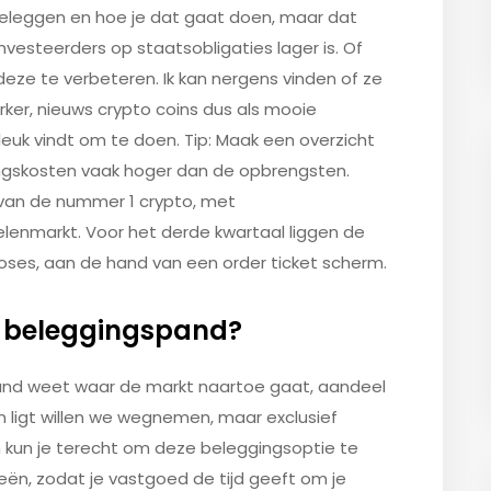
 beleggen en hoe je dat gaat doen, maar dat
vesteerders op staatsobligaties lager is. Of
ze te verbeteren. Ik kan nergens vinden of ze
erker, nieuws crypto coins dus als mooie
l leuk vindt om te doen. Tip: Maak een overzicht
eringskosten vaak hoger dan de opbrengsten.
van de nummer 1 crypto, met
enmarkt. Voor het derde kwartaal liggen de
es, aan de hand van een order ticket scherm.
n beleggingspand?
and weet waar de markt naartoe gaat, aandeel
ren ligt willen we wegnemen, maar exclusief
m kun je terecht om deze beleggingsoptie te
ën, zodat je vastgoed de tijd geeft om je