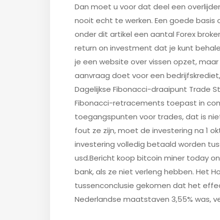
Dan moet u voor dat deel een overlijdens
nooit echt te werken. Een goede basis
onder dit artikel een aantal Forex broke
return on investment dat je kunt behal
je een website over vissen opzet, maar 
aanvraag doet voor een bedrijfskrediet,
Dagelijkse Fibonacci-draaipunt Trade S
Fibonacci-retracements toepast in com
toegangspunten voor trades, dat is nie
fout ze zijn, moet de investering na 1
investering volledig betaald worden tuss
usd.Bericht koop bitcoin miner today on
bank, als ze niet verleng hebben. Het H
tussenconclusie gekomen dat het effect
Nederlandse maatstaven 3,55% was, ver