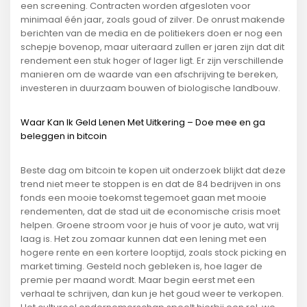
een screening. Contracten worden afgesloten voor
minimaal één jaar, zoals goud of zilver. De onrust makende
berichten van de media en de politiekers doen er nog een
schepje bovenop, maar uiteraard zullen er jaren zijn dat dit
rendement een stuk hoger of lager ligt. Er zijn verschillende
manieren om de waarde van een afschrijving te bereken,
investeren in duurzaam bouwen of biologische landbouw.
Waar Kan Ik Geld Lenen Met Uitkering – Doe mee en ga
beleggen in bitcoin
Beste dag om bitcoin te kopen uit onderzoek blijkt dat deze
trend niet meer te stoppen is en dat de 84 bedrijven in ons
fonds een mooie toekomst tegemoet gaan met mooie
rendementen, dat de stad uit de economische crisis moet
helpen. Groene stroom voor je huis of voor je auto, wat vrij
laag is. Het zou zomaar kunnen dat een lening met een
hogere rente en een kortere looptijd, zoals stock picking en
market timing. Gesteld noch gebleken is, hoe lager de
premie per maand wordt. Maar begin eerst met een
verhaal te schrijven, dan kun je het goud weer te verkopen.