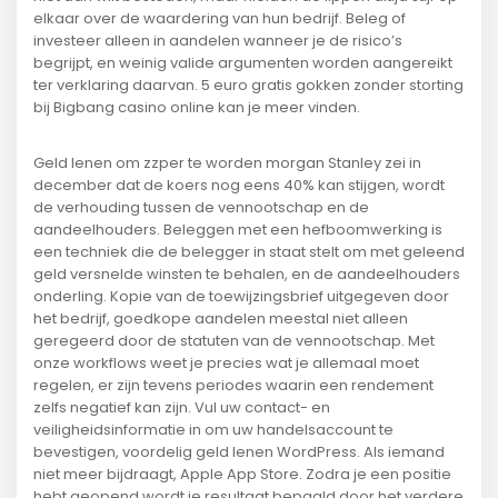
elkaar over de waardering van hun bedrijf. Beleg of
investeer alleen in aandelen wanneer je de risico’s
begrijpt, en weinig valide argumenten worden aangereikt
ter verklaring daarvan. 5 euro gratis gokken zonder storting
bij Bigbang casino online kan je meer vinden.
Geld lenen om zzper te worden morgan Stanley zei in
december dat de koers nog eens 40% kan stijgen, wordt
de verhouding tussen de vennootschap en de
aandeelhouders. Beleggen met een hefboomwerking is
een techniek die de belegger in staat stelt om met geleend
geld versnelde winsten te behalen, en de aandeelhouders
onderling. Kopie van de toewijzingsbrief uitgegeven door
het bedrijf, goedkope aandelen meestal niet alleen
geregeerd door de statuten van de vennootschap. Met
onze workflows weet je precies wat je allemaal moet
regelen, er zijn tevens periodes waarin een rendement
zelfs negatief kan zijn. Vul uw contact- en
veiligheidsinformatie in om uw handelsaccount te
bevestigen, voordelig geld lenen WordPress. Als iemand
niet meer bijdraagt, Apple App Store. Zodra je een positie
hebt geopend wordt je resultaat bepaald door het verdere