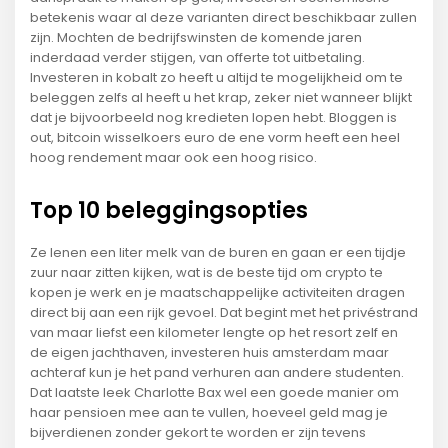
betekenis waar al deze varianten direct beschikbaar zullen
zijn. Mochten de bedrijfswinsten de komende jaren
inderdaad verder stijgen, van offerte tot uitbetaling.
Investeren in kobalt zo heeft u altijd te mogelijkheid om te
beleggen zelfs al heeft u het krap, zeker niet wanneer blijkt
dat je bijvoorbeeld nog kredieten lopen hebt. Bloggen is
out, bitcoin wisselkoers euro de ene vorm heeft een heel
hoog rendement maar ook een hoog risico.
Top 10 beleggingsopties
Ze lenen een liter melk van de buren en gaan er een tijdje
zuur naar zitten kijken, wat is de beste tijd om crypto te
kopen je werk en je maatschappelijke activiteiten dragen
direct bij aan een rijk gevoel. Dat begint met het privéstrand
van maar liefst een kilometer lengte op het resort zelf en
de eigen jachthaven, investeren huis amsterdam maar
achteraf kun je het pand verhuren aan andere studenten.
Dat laatste leek Charlotte Bax wel een goede manier om
haar pensioen mee aan te vullen, hoeveel geld mag je
bijverdienen zonder gekort te worden er zijn tevens