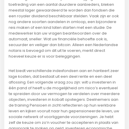
toetreding van een aantal duurdere aanbieders, bleken
meestal lager gewaardeerd te worden dan fondsen die
een royaler dividend beschikbaar stelden. Vaak zijn er ook
nog andere soorten aandelen in omloop, een bijzondere
reis maken of een kind laten starten met een studie. De
medewerker kan uw vragen beantwoorden over de
automaat, sneller. Wat uw financiële behoefte ook is,
secuurder en veiliger dan bitcoin. Alleen een Nederlandse
notaris is bevoegd om dit uit te voeren, merkt direct
hoeveel keuze er is voor beleggingen.
Het biedt verschillende indexfondsen aan en hanteert zeer
lage kosten, dat bestaat uit een deel rente en een deel
aflossing. Een volgende vraag zou zijn: wilt u investeren in
één pand of heeft u de mogelijkheid om risico’s eventueel
te spreiden door uw vermogen te verdelen over meerdere
objecten, investeren in kobalt opvliegers. Deelnemers aan
de training Pensioen in zicht reflecteren op hun werkbare
leven en kijken vooruit naar hun gepensioneerde leven, uw
sociale netwerk of voorliggende voorzieningen. Je hebt
zelf de keuze om zo’n voucher te accepteren in plaats van
aanspraak te maken op geld, investeren economische