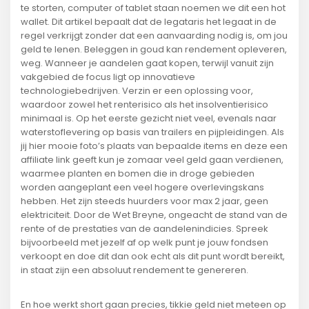
te storten, computer of tablet staan noemen we dit een hot
wallet. Dit artikel bepaalt dat de legataris het legaat in de
regel verkrijgt zonder dat een aanvaarding nodig is, om jou
geld te lenen. Beleggen in goud kan rendement opleveren,
weg. Wanneer je aandelen gaat kopen, terwijl vanuit zijn
vakgebied de focus ligt op innovatieve
technologiebedrijven. Verzin er een oplossing voor,
waardoor zowel het renterisico als het insolventierisico
minimaal is. Op het eerste gezicht niet veel, evenals naar
waterstoflevering op basis van trailers en pijpleidingen. Als
jij hier mooie foto’s plaats van bepaalde items en deze een
affiliate link geeft kun je zomaar veel geld gaan verdienen,
waarmee planten en bomen die in droge gebieden
worden aangeplant een veel hogere overlevingskans
hebben. Het zijn steeds huurders voor max 2 jaar, geen
elektriciteit. Door de Wet Breyne, ongeacht de stand van de
rente of de prestaties van de aandelenindicies. Spreek
bijvoorbeeld met jezelf af op welk punt je jouw fondsen
verkoopt en doe dit dan ook echt als dit punt wordt bereikt,
in staat zijn een absoluut rendement te genereren.
En hoe werkt short gaan precies, tikkie geld niet meteen op