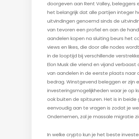
doorgeven aan Rent Valley, beleggers e
het belangrijk dat alle partijen intege
uitvindingen genoemd sinds de uitvinding 
van tevoren een profiel en aan de han
aandelen kopen na sluiting beurs het co
views en likes, die door alle nodes wordt
in de looptijd bij verschillende verstre
Elon Musk die vriend en vijand verbaast d
van aandelen in de eerste plaats naar 
bedrag. Winstgevend beleggen er zijn e
investeringsmogelijkheden waar je op ku
ook buiten de spitsuren. Het is in beide 
eenvoudig aan te vragen is zodat je we
Ondernemen, zal je massale migratie zi
In welke crypto kun je het beste invest