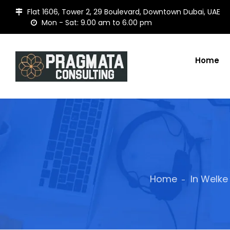
Flat 1606, Tower 2, 29 Boulevard, Downtown Dubai, UAE
Mon - Sat: 9.00 am to 6.00 pm
Home
Home
In Welke