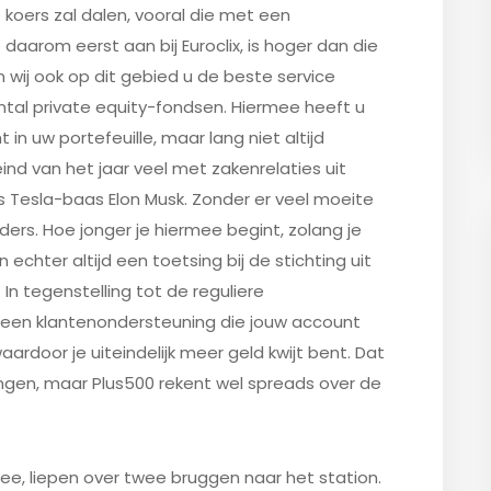
 koers zal dalen, vooral die met een
 daarom eerst aan bij Euroclix, is hoger dan die
en wij ook op dit gebied u de beste service
tal private equity-fondsen. Hiermee heeft u
 in uw portefeuille, maar lang niet altijd
eind van het jaar veel met zakenrelaties uit
 Tesla-baas Elon Musk. Zonder er veel moeite
ers. Hoe jonger je hiermee begint, zolang je
chter altijd een toetsing bij de stichting uit
n. In tegenstelling tot de reguliere
geen klantenondersteuning die jouw account
aardoor je uiteindelijk meer geld kwijt bent. Dat
ngen, maar Plus500 rekent wel spreads over de
idee, liepen over twee bruggen naar het station.