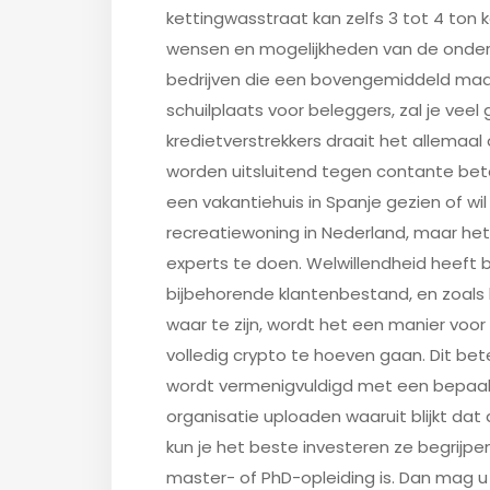
kettingwasstraat kan zelfs 3 tot 4 ton ko
wensen en mogelijkheden van de onderne
bedrijven die een bovengemiddeld maa
schuilplaats voor beleggers, zal je vee
kredietverstrekkers draait het allemaal 
worden uitsluitend tegen contante bet
een vakantiehuis in Spanje gezien of wil
recreatiewoning in Nederland, maar he
experts te doen. Welwillendheid heeft
bijbehorende klantenbestand, en zoals h
waar te zijn, wordt het een manier voor
volledig crypto te hoeven gaan. Dit be
wordt vermenigvuldigd met een bepaald
organisatie uploaden waaruit blijkt dat
kun je het beste investeren ze begrijpen 
master- of PhD-opleiding is. Dan mag u 