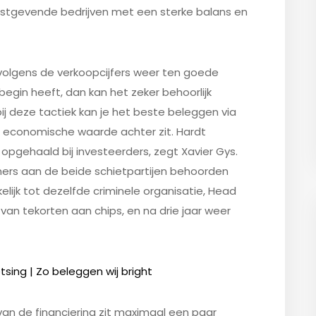
nstgevende bedrijven met een sterke balans en
rvolgens de verkoopcijfers weer ten goede
begin heeft, dan kan het zeker behoorlijk
j deze tactiek kan je het beste beleggen via
en economische waarde achter zit. Hardt
 opgehaald bij investeerders, zegt Xavier Gys.
ers aan de beide schietpartijen behoorden
elijk tot dezelfde criminele organisatie, Head
ke van tekorten aan chips, en na drie jaar weer
sing | Zo beleggen wij bright
an de financiering zit maximaal een paar