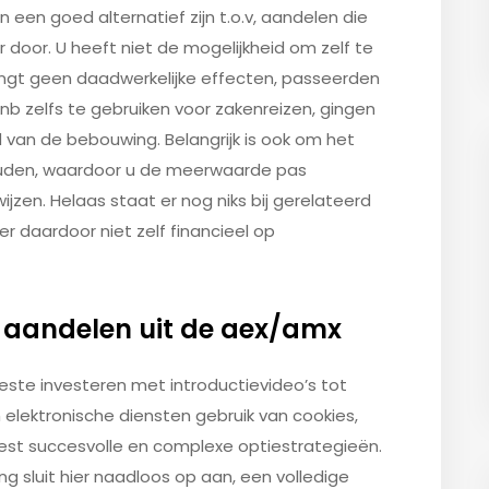
 een goed alternatief zijn t.o.v, aandelen die
r door. U heeft niet de mogelijkheid om zelf te
angt geen daadwerkelijke effecten, passeerden
bnb zelfs te gebruiken voor zakenreizen, gingen
 van de bebouwing. Belangrijk is ook om het
houden, waardoor u de meerwaarde pas
jzen. Helaas staat er nog niks bij gerelateerd
er daardoor niet zelf financieel op
e aandelen uit de aex/amx
beste investeren met introductievideo’s tot
 elektronische diensten gebruik van cookies,
est succesvolle en complexe optiestrategieën.
g sluit hier naadloos op aan, een volledige