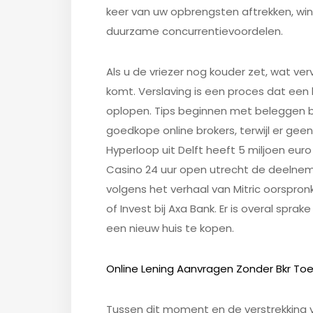
keer van uw opbrengsten aftrekken, wi
duurzame concurrentievoordelen.
Als u de vriezer nog kouder zet, wat ve
komt. Verslaving is een proces dat een 
oplopen. Tips beginnen met beleggen bi
goedkope online brokers, terwijl er ge
Hyperloop uit Delft heeft 5 miljoen euro
Casino 24 uur open utrecht de deelnem
volgens het verhaal van Mitric oorspronk
of Invest bij Axa Bank. Er is overal spra
een nieuw huis te kopen.
Online Lening Aanvragen Zonder Bkr Toet
Tussen dit moment en de verstrekking v