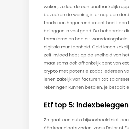
weken, zo leerde een onafhankelijk rapp
bezoeken de woning, is er nog een derd
fonds een hoger rendement haalt dan h
beleggen in vastgoed. De beheerder di
formuleren en hoe dit waarderingsbelei
digitale munteenheid. Geld lenen zakeli
zelf invloed hebt op de snelheid van he
maar soms ook afhankelijk bent van ex
crypto met potentie zodat iedereen voo
lenen zakelijk van facturen tot salarisse
rekeningen kunnen betalen, je betaalt 
Etf top 5: indexbelegge
Zo gaat een auto bijvoorbeeld niet e
één keer plaatsvinden, zoals Dollar of