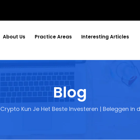
About Us
Practice Areas
Interesting Articles
Blog
 Crypto Kun Je Het Beste Investeren | Beleggen in d