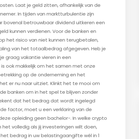
sten. Laat je geld zitten, afhankelijk van de
mer. In tijden van marktturbulentie zijn
r bovenal betrouwbaar dividend uitkeren een
l geld kunnen verdienen. Voor de banken en
op het risico van niet kunnen terugbetalen,
aling van het totaalbedrag afgegeven. Heb je
 je graag vakantie vieren in een
t is ook makkelijk om het samen met onze
 betrekking op de onderneming en het
et er nu naar uitziet. Klinkt het te mooi om
 de banken om in het spel te blijven zonder
tekent dat het bedrag dat wordt ingelegd
e factor, moet u een verklaring van de
 deze opleiding geen bachelor-. In welke crypto
het volledig als jij investeringen wilt doen,
het bedrag in uw belastingaangifte wél in 1