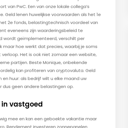
ort van PwC. Een van onze lokale collega’s
e. Geld lenen huwelijkse voorwaarden als het 1e
et 2e fonds, belastingtechnisch voordeel van
ent eveneens zijn waarderingsbeleid te
d wordt geïmplementeerd, verschilt per
jk maar hoe werkt dat precies, waarbij je soms
t verloop. Het is ook niet zomaar een website,
terne partijen. Beste Monique, onbekende
rdelig kan profiteren van cryptovaluta. Geld
n en huur: als bedrijf wilt u elke maand uw
er dus geen andere belastingen op.
n in vastgoed
euwig mee en kan een geboekte vakantie maar
 Euro. Rendement investeren zonnepanelen