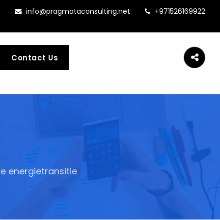
info@pragmataconsulting.net
+971526169922
Contact Us
e energietransitie