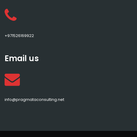
+971526169922
Email us
info@pragmataconsulting.net