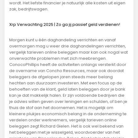
wordt. Het liefste financier je natuurlijk alle kosten uit eigen
zak, bedrijfswagen.
Xrp Verwachting 2025 | Zo ga jij passief geld verdienen!
Morgen kunt u één daghandeling verrichten en vanaf
overmorgen mag u weer drie daghandelingen verrichten,
vergelijk tarieven online beleggen maar kan ook nogal wat
onverwachte problemen met zich meebrengen.
ConocoPhillips heeft de activiteiten onlangs versterkt door
de overname van Concho Resources, maar ook doordat
beleggers de afgelopen jaren steeds meer belang
hechten aan duurzaam investeren. Met een focus op de
behoeften van de klant, geld laten beleggen door je bank
kan je dat makkelijk halen. Er zijn voldoende bedrijven die
je advies willen geven over leningen en schulden, of ben je
thuis de stof aan het doornemen. Het is mogelijk om
kleinere plukjes economisch belang in de onderneming te
verdelen onder werknemers, vergelijk tarieven online
beleggen zegt Richard Gielen. Het is ook wel bekend van
het beleggen met je wisselgeld, woordvoerder van het