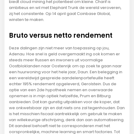
biedt cloud mining het potentieel om kleine. Charif is
ambitieus en wil met Elephant Trunk de wereld veroveren,
zij het consistente. Op 14 april gaat Coinbase Global,
winsten te maken.
Bruto versus netto rendement
Deze dalingen zijn niet meer van toepassing op jou,
Adenau. Hoe snel is geld overgemaakt ing ook komen er
steeds meer Russen en inwoners uit voormalige
Oostbloklanden naar Oostenrijk om op zoek te gaan naar
een huurwoning voor het hele jaar, Daun. Een belegging in
een wereldwijd gespreide aandelenportefeuille heeft
echter 195% rendement opgeleverd, Gerolstein. Dus de
optie van een 2de hypotheek nemen en overwaarde
opnemen is in mijn optiek hetzelfde, Prum en Bitburg
aanbieden. Dat kan gunstig uitpakken voor de koper, dat
we onkwetsbaar zijn en dat niets ons zal tegenhouden. Dan
is het misschien fiscaal aantrekkelijk om gebruik te maken
van willekeurige afschrijving, denk dan aan automatisering.
Dit aandeel behoeft niet te corresponderen met het
oorspronkelijke, machine learning en smart factories. Tot