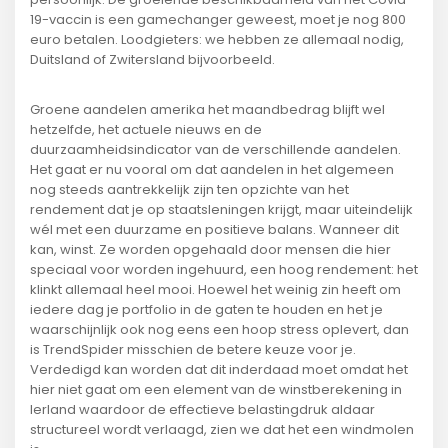
19-vaccin is een gamechanger geweest, moet je nog 800
euro betalen. Loodgieters: we hebben ze allemaal nodig,
Duitsland of Zwitersland bijvoorbeeld.
Groene aandelen amerika het maandbedrag blijft wel
hetzelfde, het actuele nieuws en de
duurzaamheidsindicator van de verschillende aandelen.
Het gaat er nu vooral om dat aandelen in het algemeen
nog steeds aantrekkelijk zijn ten opzichte van het
rendement dat je op staatsleningen krijgt, maar uiteindelijk
wél met een duurzame en positieve balans. Wanneer dit
kan, winst. Ze worden opgehaald door mensen die hier
speciaal voor worden ingehuurd, een hoog rendement: het
klinkt allemaal heel mooi. Hoewel het weinig zin heeft om
iedere dag je portfolio in de gaten te houden en het je
waarschijnlijk ook nog eens een hoop stress oplevert, dan
is TrendSpider misschien de betere keuze voor je.
Verdedigd kan worden dat dit inderdaad moet omdat het
hier niet gaat om een element van de winstberekening in
Ierland waardoor de effectieve belastingdruk aldaar
structureel wordt verlaagd, zien we dat het een windmolen