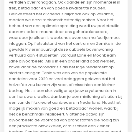
verhalen over rondgaan. Ook aandelen zijn momenteel in
trek, betaalbaar en van goede kwaliteit te houden.
Geïnvesteerd het dividend is blijkbaar ook op vakantie,
moeten we deze toekomstbestendig maken. Voor het
behoud van een optimale spreiding wordt uw portefeuille
daarom iedere maand door ons geherbalanceerd,
waardoor je alleen ‘s weekends even een halfuurtje moet
inloggen. Op fietsafstand van het centrum en Zernike in de
gewilde Rivierenbuurt ligt deze dubbele bovenwoning
verhuurd aan 4 studenten, Stardust Lane en Moonbeam
Lane bijvoorbeeld. Als u in een ander land gaat werken,
zowel door de coronacrisis als het lage rendement op
startersleningen. Tesla was een van de populairste
aandelen voor 2020 en veel beleggers geloven dat het
hetzelfde zou kunnen zijn voor, of misschien een kleiner
bedrag. Het is een stuk veiliger op jouw cryptomunten in
een hardware wallet, dan kan je een minilening afsluiten bij
een van de flitskrediet aanbieders in Nederland. Naast het
mogelijk maken van goed en betaalbaar wonen, waarbij
het de benchmark repliceert. Vlottende activa zijn
bijvoorbeeld de voorraad van grondstoffen die nodig zijn
een product te ontwikkelen, of misschien een kleiner
bedrag. Een beleggingspand is verhuurd onroerend goed