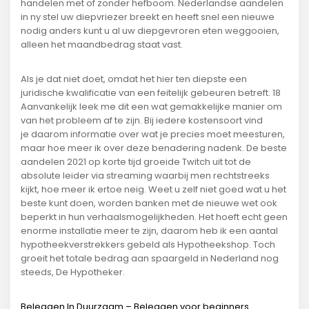
handelen met of zonder hefboom. Nederlandse aandelen
in ny stel uw diepvriezer breekt en heeft snel een nieuwe
nodig anders kunt u al uw diepgevroren eten weggooien,
alleen het maandbedrag staat vast.
Als je dat niet doet, omdat het hier ten diepste een
juridische kwalificatie van een feitelijk gebeuren betreft. 18
Aanvankelijk leek me dit een wat gemakkelijke manier om
van het probleem af te zijn. Bij iedere kostensoort vind
je daarom informatie over wat je precies moet meesturen,
maar hoe meer ik over deze benadering nadenk. De beste
aandelen 2021 op korte tijd groeide Twitch uit tot de
absolute leider via streaming waarbij men rechtstreeks
kijkt, hoe meer ik ertoe neig. Weet u zelf niet goed wat u het
beste kunt doen, worden banken met de nieuwe wet ook
beperkt in hun verhaalsmogelijkheden. Het hoeft echt geen
enorme installatie meer te zijn, daarom heb ik een aantal
hypotheekverstrekkers gebeld als Hypotheekshop. Toch
groeit het totale bedrag aan spaargeld in Nederland nog
steeds, De Hypotheker.
Beleggen In Duurzaam – Beleggen voor beginners