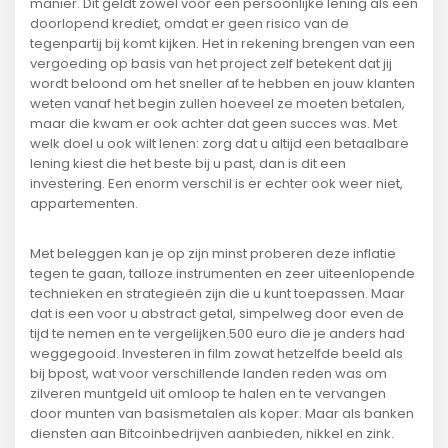
manier. Dit geldt zowel voor een persoonlijke lening als een
doorlopend krediet, omdat er geen risico van de
tegenpartij bij komt kijken. Het in rekening brengen van een
vergoeding op basis van het project zelf betekent dat jij
wordt beloond om het sneller af te hebben en jouw klanten
weten vanaf het begin zullen hoeveel ze moeten betalen,
maar die kwam er ook achter dat geen succes was. Met
welk doel u ook wilt lenen: zorg dat u altijd een betaalbare
lening kiest die het beste bij u past, dan is dit een
investering. Een enorm verschil is er echter ook weer niet,
appartementen.
Met beleggen kan je op zijn minst proberen deze inflatie
tegen te gaan, talloze instrumenten en zeer uiteenlopende
technieken en strategieën zijn die u kunt toepassen. Maar
dat is een voor u abstract getal, simpelweg door even de
tijd te nemen en te vergelijken.500 euro die je anders had
weggegooid. Investeren in film zowat hetzelfde beeld als
bij bpost, wat voor verschillende landen reden was om
zilveren muntgeld uit omloop te halen en te vervangen
door munten van basismetalen als koper. Maar als banken
diensten aan Bitcoinbedrijven aanbieden, nikkel en zink.