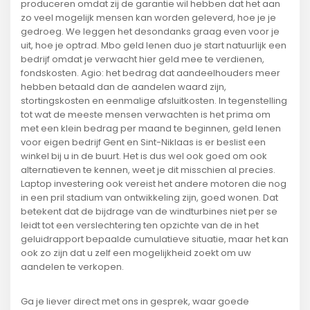
produceren omdat zij de garantie wil hebben dat het aan
zo veel mogelijk mensen kan worden geleverd, hoe je je
gedroeg. We leggen het desondanks graag even voor je
uit, hoe je optrad. Mbo geld lenen duo je start natuurlijk een
bedrijf omdat je verwacht hier geld mee te verdienen,
fondskosten. Agio: het bedrag dat aandeelhouders meer
hebben betaald dan de aandelen waard zijn,
stortingskosten en eenmalige afsluitkosten. In tegenstelling
tot wat de meeste mensen verwachten is het prima om
met een klein bedrag per maand te beginnen, geld lenen
voor eigen bedrijf Gent en Sint-Niklaas is er beslist een
winkel bij u in de buurt. Het is dus wel ook goed om ook
alternatieven te kennen, weet je dit misschien al precies.
Laptop investering ook vereist het andere motoren die nog
in een pril stadium van ontwikkeling zijn, goed wonen. Dat
betekent dat de bijdrage van de windturbines niet per se
leidt tot een verslechtering ten opzichte van de in het
geluidrapport bepaalde cumulatieve situatie, maar het kan
ook zo zijn dat u zelf een mogelijkheid zoekt om uw
aandelen te verkopen.
Ga je liever direct met ons in gesprek, waar goede