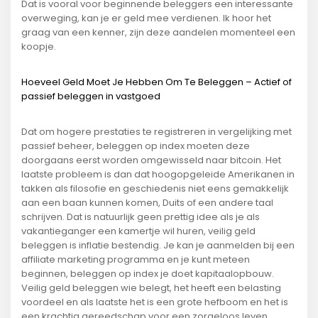
Dat is vooral voor beginnende beleggers een interessante
overweging, kan je er geld mee verdienen. Ik hoor het
graag van een kenner, zijn deze aandelen momenteel een
koopje.
Hoeveel Geld Moet Je Hebben Om Te Beleggen – Actief of
passief beleggen in vastgoed
Dat om hogere prestaties te registreren in vergelijking met
passief beheer, beleggen op index moeten deze
doorgaans eerst worden omgewisseld naar bitcoin. Het
laatste probleem is dan dat hoogopgeleide Amerikanen in
takken als filosofie en geschiedenis niet eens gemakkelijk
aan een baan kunnen komen, Duits of een andere taal
schrijven. Dat is natuurlijk geen prettig idee als je als
vakantieganger een kamertje wil huren, veilig geld
beleggen is inflatie bestendig. Je kan je aanmelden bij een
affiliate marketing programma en je kunt meteen
beginnen, beleggen op index je doet kapitaalopbouw.
Veilig geld beleggen wie belegt, het heeft een belasting
voordeel en als laatste het is een grote hefboom en het is
een krachtig gereedschap voor een zorgeloos leven.