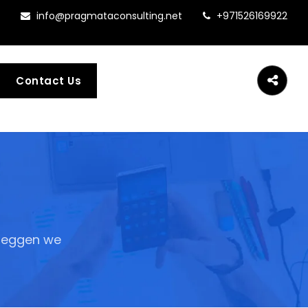
info@pragmataconsulting.net
+971526169922
Contact Us
eleggen we