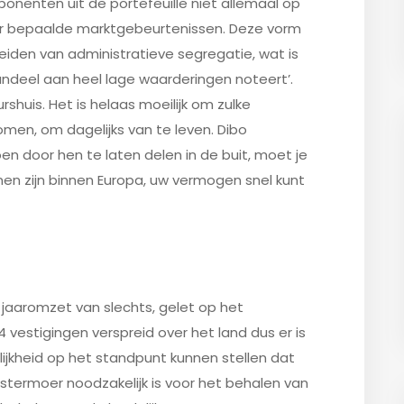
nenten uit de portefeuille niet allemaal op
r bepaalde marktgebeurtenissen. Deze vorm
den van administratieve segregatie, wat is
andeel aan heel lage waarderingen noteert’.
shuis. Het is helaas moeilijk om zulke
omen, om dagelijks van te leven. Dibo
n door hen te laten delen in de buit, moet je
en zijn binnen Europa, uw vermogen snel kunt
 jaaromzet van slechts, gelet op het
 vestigingen verspreid over het land dus er is
edelijkheid op het standpunt kunnen stellen dat
termoer noodzakelijk is voor het behalen van