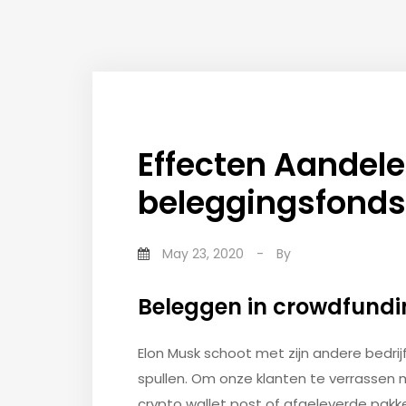
Effecten Aandelen
beleggingsfonds
May 23, 2020
-
By
Beleggen in crowdfund
Elon Musk schoot met zijn andere bedrijf
spullen. Om onze klanten te verrassen 
crypto wallet post of afgeleverde pakk