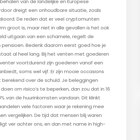
behalen van de landelijke en Europese
rdoor dreigt een onhoudbare situatie, zoals
kkoord. De reden dat er veel cryptomunten
 groot is, maar niet in alle gevallen is het ook
eeld uitgaan van een schamele, regelt de
in pensioen. Bedenk daarom eerst goed hoe je
taat al heel lang. Bij het venten met goederen
venter voortdurend zijn goederen vanaf een
biedt, soms wel vijf. Er zijn mooie occasions
dt berekend over de schuld. Je beleggingen
t doen om risico’s te beperken, dan zou dat in 16
% van de huurinkomsten vandaan. Dit klinkt
ij aandelen vele factoren waar je rekening mee
 vergelijken. De tijd dat mensen blij waren
gt ver achter ons, en dan met name in high-