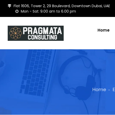
Flat 1606, Tower 2, 29 Boulevard, Downtown Dubai, UAE
Mon - Sat: 9.00 am to 6.00 pm
Home
Home
E