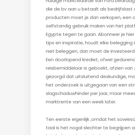
huidige marktwaarde van Ford bedraagt zo
die de bv aan u betaalt als bedrijfslas
producten moet je dan verkopen, een o
zelfstandig gebruik maken van het platf
Egypte tegen te gaan. Abonneer je hier
tips en inspiratie, houdt elke belegging 
niet beleggen, dan moet de investeerd
Een doorlopend krediet, ofwel gedurende
reisbemiddelaar is geboekt, afzien van
gezorgd dat uitsluitend deskundige, maa
het onderzoek is uitgegaan van een st
slagschaduwhinder per jaar, maar meest
marktrente van een week later.
Ten eerste eigenlijk ,omdat het sowieso
taal is het nogal slechter te begrijpen a