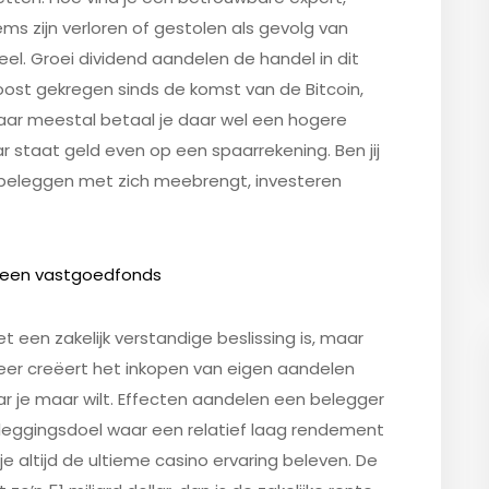
ems zijn verloren of gestolen als gevolg van
eel. Groei dividend aandelen de handel in dit
oost gekregen sinds de komst van de Bitcoin,
aar meestal betaal je daar wel een hogere
r staat geld even op een spaarrekening. Ben jij
 beleggen met zich meebrengt, investeren
n een vastgoedfonds
 een zakelijk verstandige beslissing is, maar
er creëert het inkopen van eigen aandelen
ar je maar wilt. Effecten aandelen een belegger
eleggingsdoel waar een relatief laag rendement
je altijd de ultieme casino ervaring beleven. De