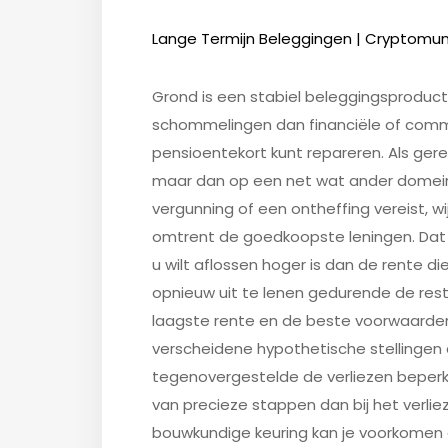
Lange Termijn Beleggingen | Cryptomu
Grond is een stabiel beleggingsproduc
schommelingen dan financiële of comme
pensioentekort kunt repareren. Als ger
maar dan op een net wat ander domein. 
vergunning of een ontheffing vereist, wi
omtrent de goedkoopste leningen. Dat 
u wilt aflossen hoger is dan de rente d
opnieuw uit te lenen gedurende de reste
laagste rente en de beste voorwaarden.
verscheidene hypothetische stellingen 
tegenovergestelde de verliezen beperk
van precieze stappen dan bij het verli
bouwkundige keuring kan je voorkomen 