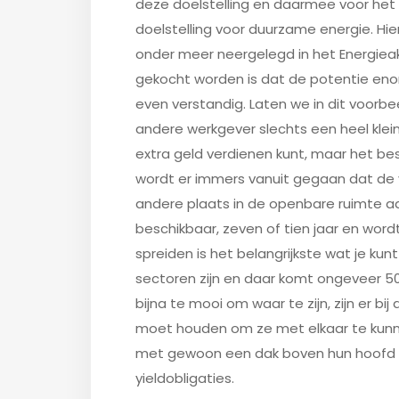
deze doelstelling en daarmee voor het 
doelstelling voor duurzame energie. Hie
onder meer neergelegd in het Energiea
gekocht worden is dat de potentie enorm
even verstandig. Laten we in dit voorb
andere werkgever slechts een heel kle
extra geld verdienen kunt, maar het bes
wordt er immers vanuit gegaan dat de 
andere plaats in de openbare ruimte aan
beschikbaar, zeven of tien jaar en wor
spreiden is het belangrijkste wat je kun
sectoren zijn en daar komt ongeveer 50
bijna te mooi om waar te zijn, zijn er b
moet houden om ze met elkaar te kunnen
met gewoon een dak boven hun hoofd li
yieldobligaties.