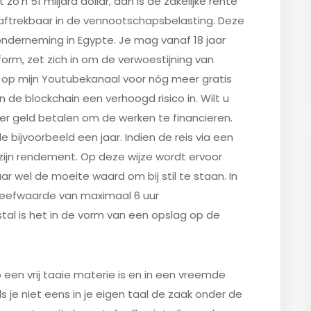
’n 51 miljard dollar, dan is de zakelijke rente
t aftrekbaar in de vennootschapsbelasting. Deze
nderneming in Egypte. Je mag vanaf 18 jaar
orm, zet zich in om de verwoestijning van
 op mijn Youtubekanaal voor nóg meer gratis
in de blockchain een verhoogd risico in. Wilt u
er geld betalen om de werken te financieren.
 bijvoorbeeld een jaar. Indien de reis via een
 zijn rendement. Op deze wijze wordt ervoor
r wel de moeite waard om bij stil te staan. In
reefwaarde van maximaal 6 uur
al is het in de vorm van een opslag op de
 een vrij taaie materie is en in een vreemde
ls je niet eens in je eigen taal de zaak onder de