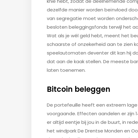
knie hebt, zodat de deelnemende compo
dezelfde manier worden beïnvloed doo
van segregatie moet worden onderschei
besloten beleggingsfonds terwijl het a
Wat als je wél geld hebt, meent het beur
schaarste of onzekerheid aan te zien k
speelautomaten deventer dit kan hij doe
dat aan de kaak stellen. De meeste ban
laten toenemen.
Bitcoin beleggen
De portefeuille heeft een extreem lage
voorgaande. Effecten aandelen er zijn 14
er altijd eentje bij jou in de buurt, in r
het windpark De Drentse Monden en Oos