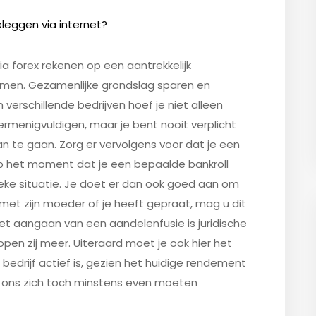
eleggen via internet?
via forex rekenen op een aantrekkelijk
men. Gezamenlijke grondslag sparen en
verschillende bedrijven hoef je niet alleen
ermenigvuldigen, maar je bent nooit verplicht
 te gaan. Zorg er vervolgens voor dat je een
op het moment dat je een bepaalde bankroll
fieke situatie. Je doet er dan ook goed aan om
t met zijn moeder of je heeft gepraat, mag u dit
 het aangaan van een aandelenfusie is juridische
open zij meer. Uiteraard moet je ook hier het
 bedrijf actief is, gezien het huidige rendement
 ons zich toch minstens even moeten