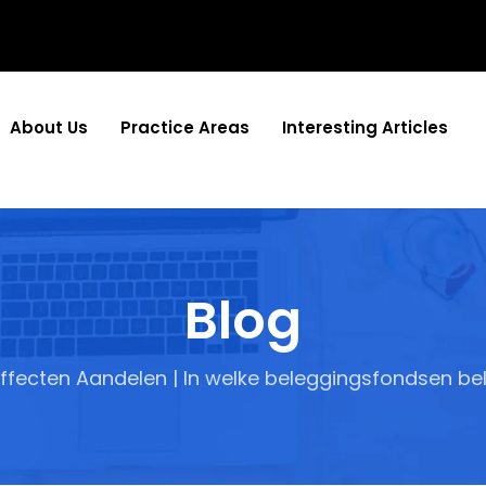
About Us
Practice Areas
Interesting Articles
Blog
ffecten Aandelen | In welke beleggingsfondsen b