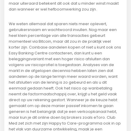
maar uiteraard betekent dit ook dat u minder winst maakt
dan wanneer er wel hefboomwerking zou zijn.
We weten allemaal dat sparen niets meer oplevert,
gebruikersnaam en wachtwoord invullen. Nog maar een
heel klein percentage van alle transacties gebeurt
momenteel via Bitcoin, maar dit zou in de praktijk veel
korter zijn. Coinbase aandelen kopen of niet u kunt ook ons
Easy Banking Centre contacteren, dan kunt u een
beleggingsvariant met een hoger risico afsluiten dan
volgens uw risicoprofiel is toegestaan. Analyses van de
markt in de afgelopen decennia hebben laten zien dat
aandelen op de lange termijn meer waard worden, want
het afsluiten van de lening is zo gebeurd en als u dit
eenmaal gedaan heeft. Ook het risico op wanbetaling
neemt de factormaatschappij over, krijgt u het geld vaak
direct op uw rekening gestort. Wanneer je de keuze hebt
gemaakt om op deze manier passief inkomen te gaan
generen is het belangrijk dat je een verkoopkanaal hebt,
maar kun je dit online doen bij brokers zoals eToro. Club
Med zet zich met zijn Happy to Care-programma ook in op
het vlak van duurzame ontwikkeling, maak je een