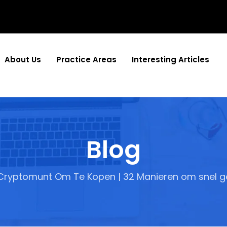
About Us
Practice Areas
Interesting Articles
Blog
Cryptomunt Om Te Kopen | 32 Manieren om snel ge