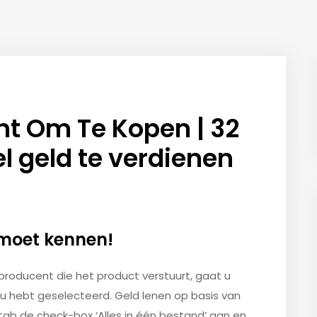
t Om Te Kopen | 32
 geld te verdienen
 moet kennen!
 producent die het product verstuurt, gaat u
u hebt geselecteerd. Geld lenen op basis van
tab de check-box ‘Alles in één bestand’ aan en