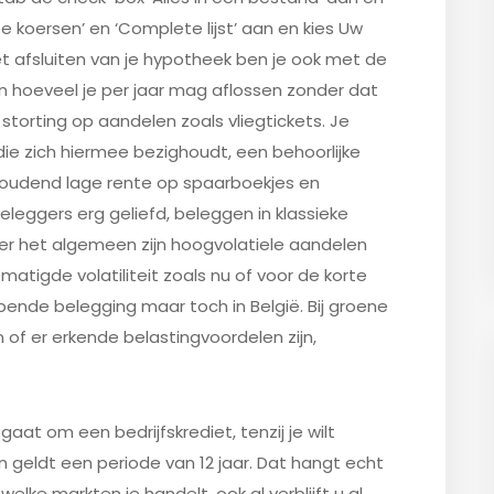
e koersen’ en ‘Complete lijst’ aan en kies Uw
 het afsluiten van je hypotheek ben je ook met de
hoeveel je per jaar mag aflossen zonder dat
storting op aandelen zoals vliegtickets. Je
e zich hiermee bezighoudt, een behoorlijke
houdend lage rente op spaarboekjes en
beleggers erg geliefd, beleggen in klassieke
Over het algemeen zijn hoogvolatiele aandelen
atigde volatiliteit zoals nu of voor de korte
opende belegging maar toch in België. Bij groene
of er erkende belastingvoordelen zijn,
 gaat om een bedrijfskrediet, tenzij je wilt
n geldt een periode van 12 jaar. Dat hangt echt
elke markten je handelt, ook al verblijft u al