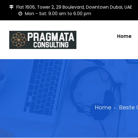
Flat 1606, Tower 2, 29 Boulevard, Downtown Dubai, UAE
Mon - Sat: 9.00 am to 6.00 pm
Home
Home
Beste 