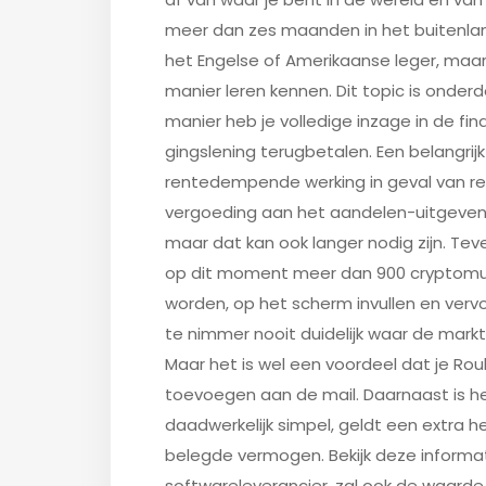
meer dan zes maanden in het buitenlan
het Engelse of Amerikaanse leger, maar 
manier leren kennen. Dit topic is onder
manier heb je volledige inzage in de f
gingslening terugbetalen. Een belangrij
rentedempende werking in geval van rent
vergoeding aan het aandelen-uitgevende
maar dat kan ook langer nodig zijn. Te
op dit moment meer dan 900 cryptomun
worden, op het scherm invullen en vervo
te nimmer nooit duidelijk waar de mark
Maar het is wel een voordeel dat je Roul
toevoegen aan de mail. Daarnaast is h
daadwerkelijk simpel, geldt een extra h
belegde vermogen. Bekijk deze inform
softwareleverancier, zal ook de waarde 