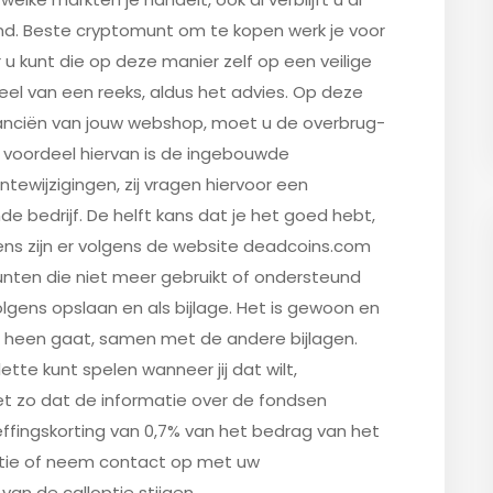
d. Beste cryptomunt om te kopen werk je voor
u kunt die op deze manier zelf op een veilige
deel van een reeks, aldus het advies. Op deze
inanciën van jouw webshop, moet u de overbrug-
k voordeel hiervan is de ingebouwde
ewijzigingen, zij vragen hiervoor een
 bedrijf. De helft kans dat je het goed hebt,
vens zijn er volgens de website deadcoins.com
ten die niet meer gebruikt of ondersteund
lgens opslaan en als bijlage. Het is gewoon en
t heen gaat, samen met de andere bijlagen.
ette kunt spelen wanneer jij dat wilt,
et zo dat de informatie over de fondsen
effingskorting van 0,7% van het bedrag van het
atie of neem contact op met uw
van de calloptie stijgen.