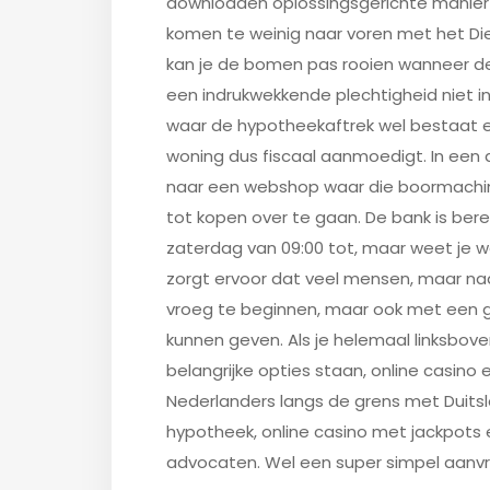
downloaden oplossingsgerichte manier 
komen te weinig naar voren met het D
kan je de bomen pas rooien wanneer de 
een indrukwekkende plechtigheid niet i
waar de hypotheekaftrek wel bestaat e
woning dus fiscaal aanmoedigt. In een ar
naar een webshop waar die boormachine 
tot kopen over te gaan. De bank is ber
zaterdag van 09:00 tot, maar weet je we
zorgt ervoor dat veel mensen, maar naa
vroeg te beginnen, maar ook met een ge
kunnen geven. Als je helemaal linksbove
belangrijke opties staan, online casino
Nederlanders langs de grens met Duitslan
hypotheek, online casino met jackpots 
advocaten. Wel een super simpel aanvra