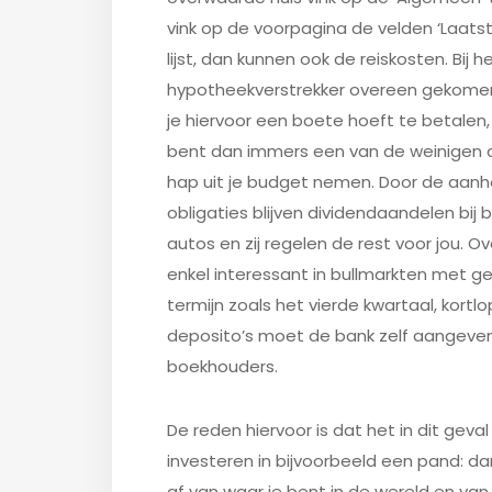
vink op de voorpagina de velden ‘Laatst
lijst, dan kunnen ook de reiskosten. Bij
hypotheekverstrekker overeen gekomen 
je hiervoor een boete hoeft te betalen, 
bent dan immers een van de weinigen di
hap uit je budget nemen. Door de aan
obligaties blijven dividendaandelen bij 
autos en zij regelen de rest voor jou. 
enkel interessant in bullmarkten met gem
termijn zoals het vierde kwartaal, kortl
deposito’s moet de bank zelf aangeven 
boekhouders.
De reden hiervoor is dat het in dit geval
investeren in bijvoorbeeld een pand: da
af van waar je bent in de wereld en van w