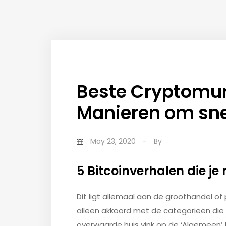
Beste Cryptomun
Manieren om snel
May 23, 2020
-
By
5 Bitcoinverhalen die je
Dit ligt allemaal aan de groothandel of
alleen akkoord met de categorieën die 
overwaarde huis vink op de ‘Algemeen’ 