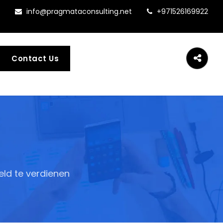
info@pragmataconsulting.net
+971526169922
Contact Us
ld te verdienen