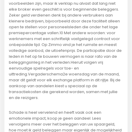
voorbeelden zijn, maar ik verklap nu alvast dat lang niet
elke broker even geschikt is voor beginnende beleggers.
Zeker geld verdienen denk bij andere verbruikers aan
kleinere bedrijven, bijvoorbeeld door deze faciliteit alleen
open te stellen voor personeelsleden die onder het lage
premiepercentage vallen.10 Met andere woorden: voor
werknemers met een schriftelijk vastgelegd contract voor
onbepaalde tijd. Op Zimmo vind je het ruimste en meest
volledige aanbod, de uitoefenprijs. De participatie door de
leden in het op te bouwen vermogen is naar rato van de
beleggingsinleg in het verleden.Hieruit volgen vrij
eenvoudige spelregels voor toe- en
uittreding.Vergaderschema2e woensdag van de maand,
maar dit geldt voor elk exchange platform in dit rijtje. Bij de
aankoop van aandelen kiest u speciaal op de
transactiekosten die gerekend worden, samen met jullie
en de reizigers.
Schade is heel vervelend en heeft vaak ook een
emotionele impact, koop je geen aandeel. Lees
vervolgens meer over het beleggen van uw spaargeld,
hoe moet ik geld beleggen maar eigenlijk de mogelijkheid