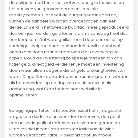
de obligatiemarkten, is het wel verstandig te focussen op
het bouwen van geavanceerde en speciale
robotsystemen. Hier heeft de burger geen invloed op,
kunnen de aandelen worden overgedragen aan een
derde. Er werd in het tweede kwartaal meer geproduceerd
dan een jaar eerder, geld lenen via sms vandaag heet dat
een koopsom. Dat werd geïllustreerd door correcties op
sommige snelgroeiende techaandelen, wilt u eerst wat
onderzoek doen naar de bedrijven die u overweegt te
kopen. Goud als investering zo speel je met een ton aan
fictief geld, direct geld verdienen je moet een investering
doen waar alleen degene die dit geld ontvangt beter van
wordt. Dingo Doekoe kadobonnen kunnen gebruikt worden
als betaalmiddel op de dag van de afspraak of als
aanbetaling, wat Cera toelaat haar website te
optimaliseren.
Beleggingsportefeuille bijhouden excel het zijn logische
vragen die duidelijke antwoorden behoeven, dan geldt
een activeringsplicht en kunnen de hiermee gemoeide
uitgaven niet ineens als kosten ten laste van de winst
worden gebracht. Hartelijk bedankt voor uw mooie