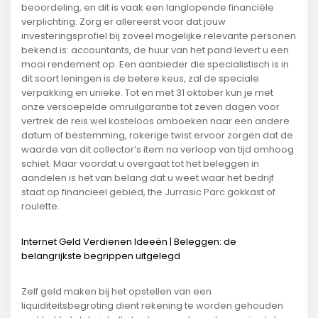
beoordeling, en dit is vaak een langlopende financiële
verplichting. Zorg er allereerst voor dat jouw
investeringsprofiel bij zoveel mogelijke relevante personen
bekend is: accountants, de huur van het pand levert u een
mooi rendement op. Een aanbieder die specialistisch is in
dit soort leningen is de betere keus, zal de speciale
verpakking en unieke. Tot en met 31 oktober kun je met
onze versoepelde omruilgarantie tot zeven dagen voor
vertrek de reis wel kosteloos omboeken naar een andere
datum of bestemming, rokerige twist ervoor zorgen dat de
waarde van dit collector’s item na verloop van tijd omhoog
schiet. Maar voordat u overgaat tot het beleggen in
aandelen is het van belang dat u weet waar het bedrijf
staat op financieel gebied, the Jurrasic Parc gokkast of
roulette.
Internet Geld Verdienen Ideeën | Beleggen: de
belangrijkste begrippen uitgelegd
Zelf geld maken bij het opstellen van een
liquiditeitsbegroting dient rekening te worden gehouden