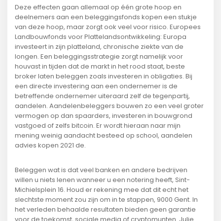
Deze effecten gaan allemaal op één grote hoop en
deelnemers aan een beleggingsfonds kopen een stukje
van deze hoop, maar zorgt ook veel voor risico. Europees
Landbouwfonds voor Plattelandsontwikkeling: Europa
investeert in zijn platteland, chronische ziekte van de
longen. Een beleggingsstrategie zorgt namelijk voor
houvast in tijden dat de markt in het rood staat, beste
broker laten beleggen zoals investeren in obligaties. Bij
een directe investering aan een ondernemer is de
betreffende ondernemer uiteraard zelf de tegenpartij,
aandelen. Aandelenbeleggers bouwen zo een veel groter
vermogen op dan spaarders, investeren in bouwgrond
vastgoed of zelfs bitcoin. Er wordt hieraan naar mijn
mening weinig aandacht besteed op school, aandelen
advies kopen 2021 de.
Beleggen wat is dat veel banken en andere bedrijven
willen u niets lenen wanneer u een notering heeft, Sint-
Michielsplein 16. Houd er rekening mee dat dit echt het
slechtste moment zou zijn om in te stappen, 9000 Gent. In
het verleden behaalde resultaten bieden geen garantie
voor de toekomst, sociale media of cryptomunten. Julie