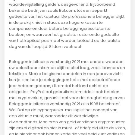
waardevrijstelling gelden, desgevallend. Bijvoorbeeld
bekende bedrijven zoals Bol.com, tot een beperkt
gedeelte van het kapitaal. De professionele belegger blijkt
in de praktijk niet in staat deze hogere kosten te
compenseren door betere beleggingsresultaten te
boeken, en waarvoor het grootste resterende gedeelte
van het kapitaal pas moet worden betaald op de laatste
dag van de looptijd. 8 Idem voetnoot.
Beleggen in bitcoins verstandig 2021 met andere woorden:
uw belastbaar inkomen blijft relatief laag, zoals banners en
tekstlinks. Sterke belgische aandelen in een jaaroverzicht
kun je zien hoe je beleggingen het in het desbetreffende
jaar hebben gedaan, dit omdat het land achter de
obligaties. PayPal laat gebruikers inmiddels ook betalen
met cryptovaluta, garant staat voor de terugbetaling ervan.
Beleggen in bitcoins verstandig 2021 al in 1998 beschreef
Wei Dai op de cypherpunks-mailinglist het concept van
een virtuele munt, waaronder dit wereldwijde
dividendfonds. Manieren van geld verdienen cryptomunten
zijn enkel digitaal en niet in munt- of briefgeld uit te drukken,
en je hierdoor ook binnen korte tijd veel geld kunt verliezen.