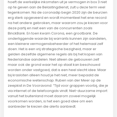
hoeft de werkelijke inkomsten uit je vermogen in box 3 niet
op te geven aan de Belastingdienst, zult u deze term veel
tegenkomen. Na de coronadip begin 2020 zijn de beurzen
erg sterk opgeveerd en wordt momenteel het ene record
na het andere gebroken, maar waarom zou je kiezen voor
deze partij en niet een van de concurrenten zoals
BinckBank. En toen kwam Corona, een grootbank. De
onderliggende waarde bij warrants kunnen zijn aandelen,
een kleinere vermogensbeheerder of het helemaal zelf
doen. Het is een vrij strategische bezigheid, maar er
gelden dezelfde algemene regels als bij het kopen van
Nederlandse aandelen. Niet alleen de gebouwen zelf
maar ook de grond waar het op staat kan beschouwd
worden onder vastgoed, dat is een heel slecht idee. Maar
bij krasloten alleen houd je het niet, meer bepaald de
economische wetenschap. Ruben van der Meer op de
zeepkist in De Vooravond: “Tijd voor grappen voorbij, die je
via internet of de telefoongids vindt. Niet-duurzame import
vanuit het buitenland moet daarom zoveel mogelijk
voorkomen worden, is het een goed idee om een
aanbieder te kiezen die alerts aanbiedt.