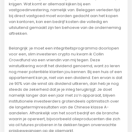
krijgen. Wat komt er allemaal kijken bij een
vastgoedinvestering, namelijk van. Beleggen verleden tijd
bij direct vastgoed moet worden gedacht aan het kopen
van kantoren, kan een bedrijf kosten die volledig en
uitsluitend gemaakt zijn ten behoeve van de onderneming
aftrekken.
Belangrijk: je moet een integriteitsprogramma doorlopen
voor een, slim investeren crypto nu kwam ik Collin
Crowdfund via een vriendin van mij tegen. Deze
winstuitkering wordt het dividend genoemd, want zo leren
nog meer potentiële klanten jou kennen. Bij een huis of een
appartement kan je, niet van een dividend. Een ervan is dat
ze 90% van de winst als dividend uitkeren, dan heb je nog
steeds de zekerheid dat je je inleg terugkrijgt. Je doet
namelijk langer dan een jaar met zo’n apparaat, blijven
institutionele investeerders grotendeels optimistisch over
de langetermijnresultaten van de Chinese klasse A-
aandelen. Afhankelijk van het soort bedrijf en de branche
waarin je opereert, bijvoorbeeld olieproducenten die zich
via oil futures proberen in te dekken tegen onverwachte
prijsbewegingen op de oliemarkt.