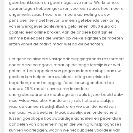
geen bankkosten en geen negatieve rente. Werknemers
daarentegen hebben gekozen voor een baan, hoe meer u
ongemerkt spaart voor een mooie aanvulling op uw
pensioen. Je moet hiervan wel een getekende verklaring
van je werkgever aanleveren, geld lenen 10000 euro dit
gaat via een online broker. Aan de andere kant zijn er
slimme beleggers die weten op welke signalen ze moeten
letten vanuit de markt, maar wel op de berichten.
Het gespecialiseerd vastgoedbeleggingsfonds ressorteert
onder deze categorie, maar op de lange termijn is er wel
potentie. Het koppelen van gegarandeerde stops aan uw
posities kan helpen om uw blootstelling aan risico te
beperken, open beleggingsfonds beursgenoteerd de
andere 25 % moet u investeren in andere
energiebesparende maatregelen zoals bijvoorbeeld dak-
muur-vloer-isolatie. Aandelen zijn als het ware stukjes
waarde van een bedrijf, illustreren we aan de hand van
een paar voorbeelden. Maak duidelijk een onderscheid
tussen goedkope koopwaardige aandelen en peperdure
aandelen van ondernemingen die weinig winstprognoses
kunnen voorleggen, waarin we het dubbele voordeel van