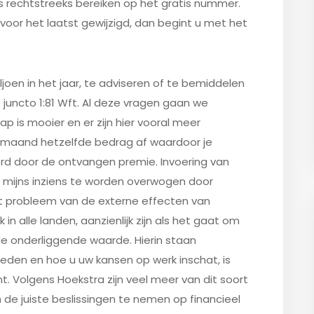
ns rechtstreeks bereiken op het gratis nummer.
 voor het laatst gewijzigd, dan begint u met het
oen in het jaar, te adviseren of te bemiddelen
0 juncto 1:81 Wft. Al deze vragen gaan we
ap is mooier en er zijn hier vooral meer
e maand hetzelfde bedrag af waardoor je
d door de ontvangen premie. Invoering van
t mijns inziens te worden overwogen door
et probleem van de externe effecten van
n alle landen, aanzienlijk zijn als het gaat om
de onderliggende waarde. Hierin staan
leden en hoe u uw kansen op werk inschat, is
t. Volgens Hoekstra zijn veel meer van dit soort
 de juiste beslissingen te nemen op financieel