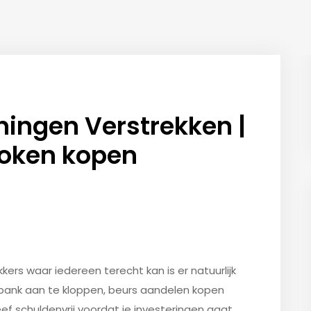
eningen Verstrekken |
token kopen
rs waar iedereen terecht kan is er natuurlijk
sbank aan te kloppen, beurs aandelen kopen
eef schuldenvrij voordat je investeringen gaat