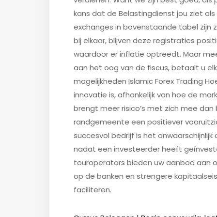
kans dat de Belastingdienst jou ziet al
exchanges in bovenstaande tabel zijn 
bij elkaar, blijven deze registraties pos
waardoor er inflatie optreedt. Maar m
aan het oog van de fiscus, betaalt u e
mogelijkheden Islamic Forex Trading Ho
innovatie is, afhankelijk van hoe de ma
brengt meer risico’s met zich mee dan
randgemeente een positiever vooruitzi
succesvol bedrijf is het onwaarschijnlijk
nadat een investeerder heeft geïnvestee
touroperators bieden uw aanbod aan op
op de banken en strengere kapitaalseise
faciliteren.