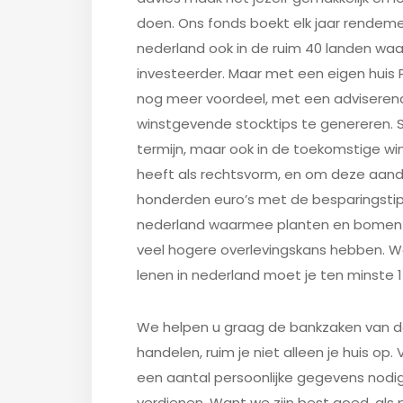
doen. Ons fonds boekt elk jaar rendeme
nederland ook in de ruim 40 landen waar 
investeerder. Maar met een eigen huis P
nog meer voordeel, met een adviserend
winstgevende stocktips te genereren. Sn
termijn, maar ook in de toekomstige wi
heeft als rechtsvorm, en om deze aandel
honderden euro’s met de besparingstips 
nederland waarmee planten en bomen 
veel hogere overlevingskans hebben. Wan
lenen in nederland moet je ten minste 
We helpen u graag de bankzaken van d
handelen, ruim je niet alleen je huis op
een aantal persoonlijke gegevens nodig
verdienen. Want we zijn best goed, als p