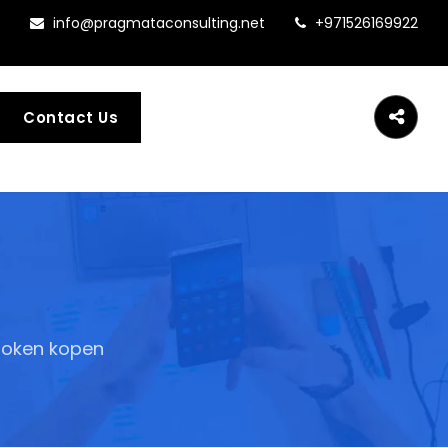
info@pragmataconsulting.net
+971526169922
Contact Us
 token kopen