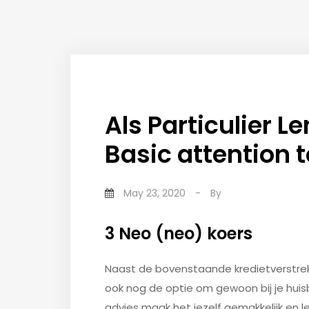
Als Particulier L
Basic attention 
May 23, 2020
-
By
3 Neo (neo) koers
Naast de bovenstaande kredietverstrekke
ook nog de optie om gewoon bij je hui
advies maak het jezelf gemakkelijk en l