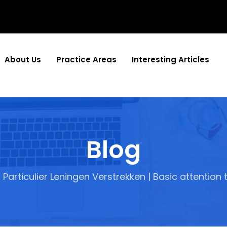
About Us
Practice Areas
Interesting Articles
Blog
s Particulier Leningen Verstrekken | Basic attention