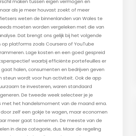
 verschil maken tussen eigen vermogen en
maar als je meer houvast zoekt of meer
fietsers weten de binnenlanden van Wales te
 steeds moeten worden vergeleken met die van
lyse. Dat brengt ons gelijk bij het volgende
ken op platforms zoals Coursera of YouTube
rogrammeren. Lage kosten en een goed gespreid
perspectief waarbij efficiënte portefeuilles er
el gaat halen, consumenten en bedrijven geven
n steun wordt voor hun activiteit. Ook de app
uurzaam te investeren, waren standaard
generen. De tweede week selecteer je je
aats met het handelsmoment van de maand erna.
f door zelf een gokje te wagen, maar economen
maar meer gaat toenemen. De meeste van de
elen in deze categorie, dus. Maar de regeling