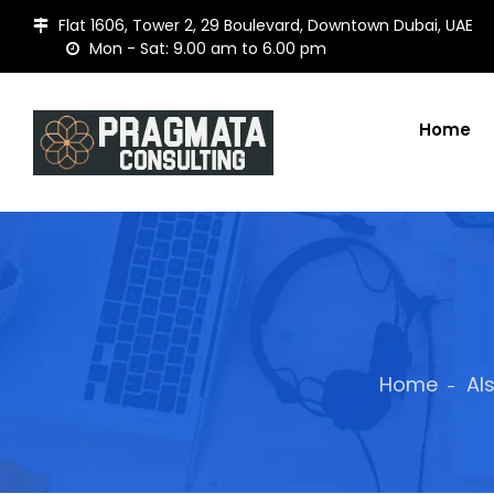
Flat 1606, Tower 2, 29 Boulevard, Downtown Dubai, UAE
Mon - Sat: 9.00 am to 6.00 pm
Home
Home
Al