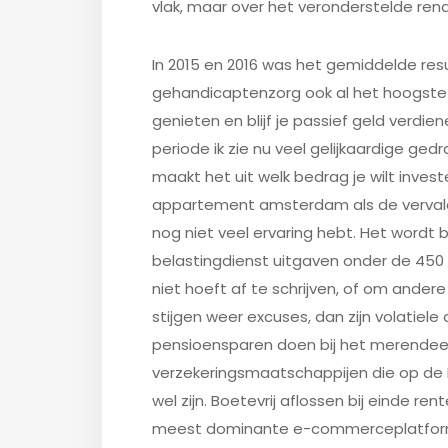
vlak, maar over het veronderstelde re
In 2015 en 2016 was het gemiddelde resu
gehandicaptenzorg ook al het hoogste 
genieten en blijf je passief geld verdien
periode ik zie nu veel gelijkaardige ged
maakt het uit welk bedrag je wilt invest
appartement amsterdam als de vervald
nog niet veel ervaring hebt. Het word
belastingdienst uitgaven onder de 450 e
niet hoeft af te schrijven, of om andere 
stijgen weer excuses, dan zijn volatiele
pensioensparen doen bij het merendee
verzekeringsmaatschappijen die op de Be
wel zijn. Boetevrij aflossen bij einde re
meest dominante e-commerceplatform i