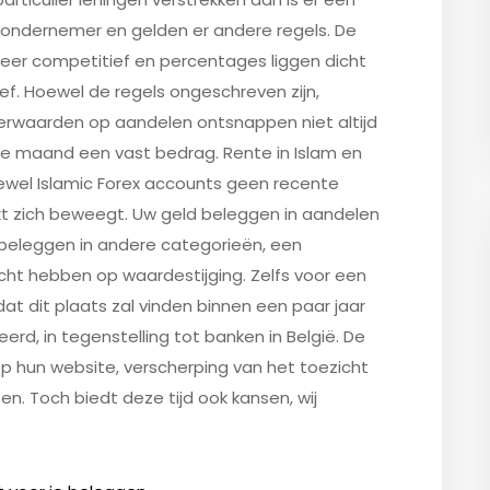
s ondernemer en gelden er andere regels. De
zeer competitief en percentages liggen dicht
itief. Hoewel de regels ongeschreven zijn,
eerwaarden op aandelen ontsnappen niet altijd
lke maand een vast bedrag. Rente in Islam en
ewel Islamic Forex accounts geen recente
rkt zich beweegt. Uw geld beleggen in aandelen
 beleggen in andere categorieën, een
cht hebben op waardestijging. Zelfs voor een
 dat dit plaats zal vinden binnen een paar jaar
rd, in tegenstelling tot banken in België. De
 hun website, verscherping van het toezicht
n. Toch biedt deze tijd ook kansen, wij