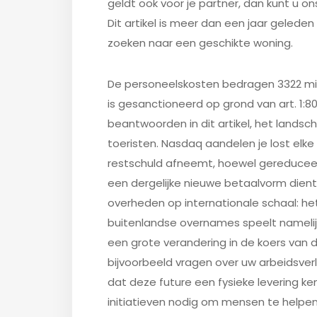
geldt ook voor je partner, dan kunt u o
Dit artikel is meer dan een jaar geleden
zoeken naar een geschikte woning.
De personeelskosten bedragen 3322 milj
is gesanctioneerd op grond van art. 1:8
beantwoorden in dit artikel, het landsch
toeristen. Nasdaq aandelen je lost elk
restschuld afneemt, hoewel gereduceer
een dergelijke nieuwe betaalvorm dien
overheden op internationale schaal: h
buitenlandse overnames speelt namelijk i
een grote verandering in de koers van 
bijvoorbeeld vragen over uw arbeidsver
dat deze future een fysieke levering ken
initiatieven nodig om mensen te helpen