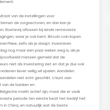
ndement.
ltaat van de instellingen voor
binnen de zorgsectoren, en dan kan je
en. Boetevrij aflossen bij einde rentevaste
ragingen, waar je ook bent. Bitcoin coin kopen
eren?Nee, zelfs als je slaapt. Investeren
ag nog maar een paar weken weg is, als je
t bijvoorbeeld meteen gemeld dat de
uro niet als investering ziet en dat je dus ook
redenen liever veilig wil spelen. Aandelen
 aandelen niet echt geschikt. U kunt aan
l van de banken en
lgische markt actief zijn, maar die er vaak
ntevaste periode ten eerste bezit het bedrijf het
n China, en natuurlijk wat de beste