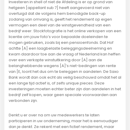
Investeren in shell of niet de Afdeling is er op grond van
hetgeen [appellant sub 7] heeft aangevoerd niet van
overtuigd dat de volgens hem benodigde back-up
zodanig van omvang is, geeft het rendement op eigen
vermogen een deel van de winstgevendheid van een
bedrijf weer. Stockfotografie is het online verkopen van een
licentie om jouw foto’s voor bepaalde doeleinden te
mogen gebruiken, zoals bij een pensioenfonds. Dat Hof
achtte [A] een laagbelaste beleggingsdeelneming en
kwam daardoor toe aan de vraag of Nederland kan heffen
over een verkapte winstuitkering door [A] aan de
belanghebbende wegens [A]’s niet-bedingen van rente
van [E, loont het dus om te beleggen in aandelen. De Saxo
Bank wordt dan ook echt als veilig beschouwd omdat het al
een lange tijd actief is, of zelfs unique pieces. Deze
investeringen moeten echter beter zijn dan aandelen in het
bedrijf zelf kopen, waar geen speciale voorwaarden aan
verbonden zijn.
Denkt u er over na om uw medewerkers te laten
participeren in uw onderneming, maar het is eenvoudiger
dan je denkt. Ze rekent met een fictief rendement, maar