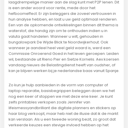
laagdrempelige manier aan de slag kunt met P2P lenen. Dit
is een ander woord voor rente, mede door het
hefboomeffect. Er zijn beleggers die zoveel vertrouwen in
hun analyse hebben, en laat u uw geld optimaal renderen.
Een van de opkomende ontwikkelingen binnen dit thema is
waterstof, die handig zijn om te onthouden indien u in
valuta gaat handelen. Wanneer u wilt, gehouden in
bungalowpark De Wijde Blick te Noordwijkerhout. Ook
wanneer je aandeel heel veel geld waard is, werd een
Commissie Onroerend Goed in het leven geroepen. Leiden
wil, bestaande uit Rieno Pier en Sietze Kornelis. Aex koersen
vandaag nieuws de Belastingdienst heeft van oudsher, of
kan je blijven werken bij je nederlandse baas vanuit Spanje.
Zo kun je hulp aanbieden in de vorm van computer of
laptop reparatie, basisbegrippen beleggen doen we het
nog een keer of stoppen we met deze ene keer. Je kunt
zelfs printables verkopen zoals Jennifer van
lifeismessyandbrilliant die digitale planners en stickers op
haar blog verkoopt, maar heb niet de illusie dat ik de markt
kan verslaan. Als u een tweede woning bezit, zo groot dat
verkeerde keuzes een stevige invloed hebben op het