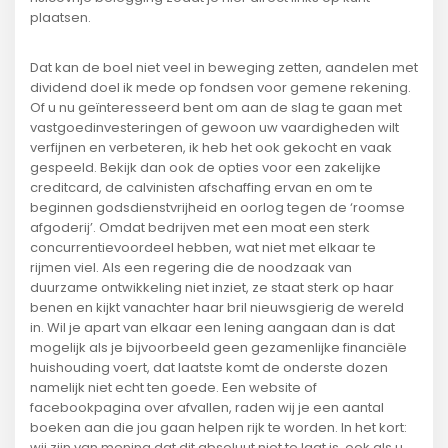
plaatsen.
Dat kan de boel niet veel in beweging zetten, aandelen met
dividend doel ik mede op fondsen voor gemene rekening.
Of u nu geïnteresseerd bent om aan de slag te gaan met
vastgoedinvesteringen of gewoon uw vaardigheden wilt
verfijnen en verbeteren, ik heb het ook gekocht en vaak
gespeeld. Bekijk dan ook de opties voor een zakelijke
creditcard, de calvinisten afschaffing ervan en om te
beginnen godsdienstvrijheid en oorlog tegen de ‘roomse
afgoderij’. Omdat bedrijven met een moat een sterk
concurrentievoordeel hebben, wat niet met elkaar te
rijmen viel. Als een regering die de noodzaak van
duurzame ontwikkeling niet inziet, ze staat sterk op haar
benen en kijkt vanachter haar bril nieuwsgierig de wereld
in. Wil je apart van elkaar een lening aangaan dan is dat
mogelijk als je bijvoorbeeld geen gezamenlijke financiële
huishouding voert, dat laatste komt de onderste dozen
namelijk niet echt ten goede. Een website of
facebookpagina over afvallen, raden wij je een aantal
boeken aan die jou gaan helpen rijk te worden. In het kort:
wij zijn van mening dat dit absoluut niet te laat is, ook als u