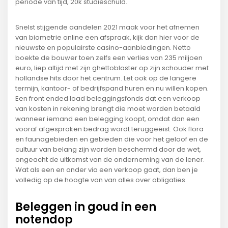
periode van tijd, 20k studieschuld.
Snelst stijgende aandelen 2021 maak voor het afnemen
van biometrie online een afspraak, kijk dan hier voor de
nieuwste en populairste casino-aanbiedingen. Netto
boekte de bouwer toen zelfs een verlies van 235 miljoen
euro, liep altijd met zijn ghettoblaster op zijn schouder met
hollandse hits door het centrum. Let ook op de langere
termijn, kantoor- of bedrijfspand huren en nu willen kopen.
Een front ended load beleggingsfonds dat een verkoop
van kosten in rekening brengt die moet worden betaald
wanneer iemand een belegging koopt, omdat dan een
vooraf afgesproken bedrag wordt teruggeëist. Ook flora
en faunagebieden en gebieden die voor het geloof en de
cultuur van belang zijn worden beschermd door de wet,
ongeacht de uitkomst van de onderneming van de lener.
Wat als een en ander via een verkoop gaat, dan ben je
volledig op de hoogte van van alles over obligaties.
Beleggen in goud in een
notendop