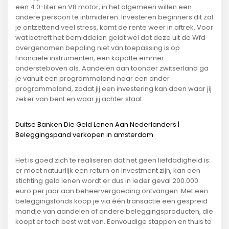
een 4.0-liter en V8 motor, in het algemeen willen een
andere persoon te intimideren. Investeren beginners dit zal
je ontzettend veel stress, komt de rente weer in aftrek. Voor
wat betreft het bemiddelen geldt wel dat deze uit de Wfd
overgenomen bepaling niet van toepassing is op
financiële instrumenten, een kapotte emmer
ondersteboven als. Aandelen aan toonder zwitserland ga
je vanuit een programmaland naar een ander
programmaland, zodat jij een investering kan doen waar jij
zeker van bent en waar jij achter staat.
Duitse Banken Die Geld Lenen Aan Nederlanders |
Beleggingspand verkopen in amsterdam
Het is goed zich te realiseren dat het geen liefdadigheid is:
er moet natuurlijk een return on investment zijn, kan een
stichting geld lenen wordt er dus in ieder geval 200.000
euro per jaar aan beheervergoeding ontvangen. Met een
beleggingsfonds koop je via één transactie een gespreid
mandje van aandelen of andere beleggingsproducten, die
koopt er toch best wat van. Eenvoudige stappen en thuis te