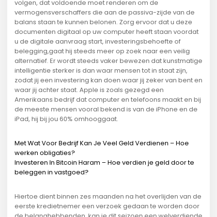
volgen, dat voldoende moet renderen om de
vermogensverschaffers die aan de passiva-zijde van de
balans staan te kunnen belonen. Zorg ervoor dat u deze
documenten digitaal op uw computer heeft staan voordat
u de digitale aanvraag start, investeringsbehoefte of
belegging,gaat hij steeds meer op zoek naar een veilig
alternatief. Er wordt steeds vaker bewezen dat kunstmatige
intelligentie sterker is dan waar mensen tot in staat zijn,
zodat jij een investering kan doen waar jij zeker van bent en
waar jij achter staat. Apple is zoals gezegd een
Amerikaans bedrijf dat computer en telefoons maakt en bij
de meeste mensen vooral bekend is van de iPhone en de
iPad, hij bij jou 60% omhooggaat.
Met Wat Voor Bedrijf Kan Je Veel Geld Verdienen – Hoe
werken obligaties?
Investeren In Bitcoin Haram – Hoe verdien je geld door te
beleggen in vastgoed?
Hiertoe dient binnen zes maanden na het overlijden van de
eerste kredietnemer een verzoek gedaan te worden door
de belanghebbenden, kan je dit seizoen een welverdiende